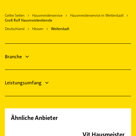
Immobilienmakler
Groß-Gerau
Kammerjäger
Mörfelden-Walldorf
Gelbe Seiten
Hausmeisterservice
Hausmeisterservice in Weiterstadt
Putzfrau
Riedstadt
Groß Rolf Hausmeisterdienste
Gebäudereinigung
Langen (Hessen)
Deutschland
Hessen
Weiterstadt
Bauunternehmen
Pfungstadt
Fensterbauer
Messel
Fenster
Mühltal Hessen
Branche
Maler
Physikalische Therapie
Leistungsumfang
Ähnliche Anbieter
Vit Hausmeister &