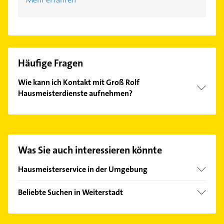
Häufige Fragen
Wie kann ich Kontakt mit Groß Rolf
Hausmeisterdienste aufnehmen?
Es ist sehr einfach Kontakt mit Groß Rolf
Hausmeisterdienste aufzunehmen. Einfach die
passenden Kontaktmöglichkeiten wie Adresse oder
Mail in unserem Kontaktdaten-Bereich auswählen.
Was Sie auch interessieren könnte
Hier finden Sie alle
Kontaktdaten
.
Hausmeisterservice in der Umgebung
Büttelborn
Beliebte Suchen in Weiterstadt
Griesheim Hessen
Immobilien
Darmstadt