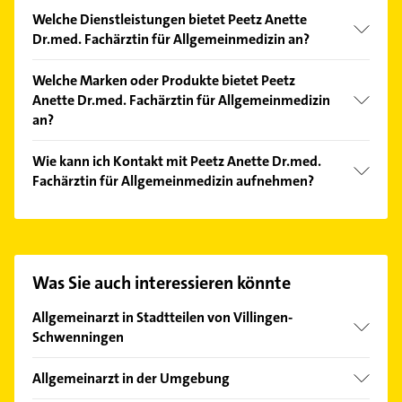
Welche Dienstleistungen bietet Peetz Anette
Dr.med. Fachärztin für Allgemeinmedizin an?
Folgende Leistungen werden angeboten:
Welche Marken oder Produkte bietet Peetz
Blutdruckmessung, EKG, schmerztherapie, Vorsorge
Anette Dr.med. Fachärztin für Allgemeinmedizin
und Belastungs-EKG.
an?
Das Angebot umfasst unter anderem Ultraschall,
Wie kann ich Kontakt mit Peetz Anette Dr.med.
gutachten und Check-Up.
Fachärztin für Allgemeinmedizin aufnehmen?
Es ist sehr einfach Kontakt mit Peetz Anette Dr.med.
Fachärztin für Allgemeinmedizin aufzunehmen.
Einfach die passenden Kontaktmöglichkeiten wie
Adresse oder Mail in unserem Kontaktdaten-Bereich
Was Sie auch interessieren könnte
auswählen. Hier finden Sie alle
Kontaktdaten
.
Allgemeinarzt in Stadtteilen von Villingen-
Schwenningen
Schwenningen
Allgemeinarzt in der Umgebung