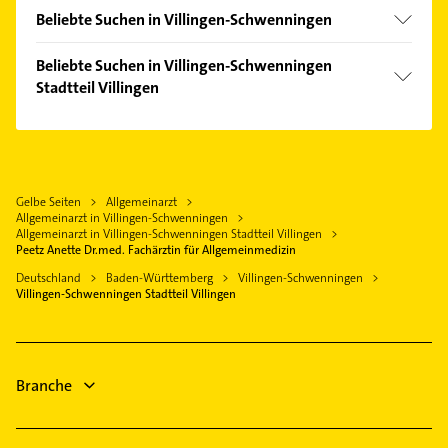
Bad Dürrheim
Beliebte Suchen in Villingen-Schwenningen
Königsfeld im Schwarzwald
Klempner
Donaueschingen
Beliebte Suchen in Villingen-Schwenningen
Gasinstallateur
Stadtteil Villingen
Trossingen
Sanitärinstallation
Sankt Georgen im Schwarzwald
Physikalische Therapie
Steuerberater
Bräunlingen
Physiotherapie
Kanalreinigung
Rottweil
Krankengymnastik
Bauunternehmen
Gelbe Seiten
Allgemeinarzt
Schramberg
Phoniatrie
Allgemeinarzt in Villingen-Schwenningen
Elektroinstallation
Aldingen
Logopädie
Allgemeinarzt in Villingen-Schwenningen Stadtteil Villingen
Elektriker
Peetz Anette Dr.med. Fachärztin für Allgemeinmedizin
Wellendingen Württemberg
Heizung & Sanitär
Elektro Reparatur
Deutschland
Baden-Württemberg
Villingen-Schwenningen
Lüftungsanlagen
Villingen-Schwenningen Stadtteil Villingen
Fensterbauer
Heizungsbauer
Heizungsfirmen
Steuerberater
Branche