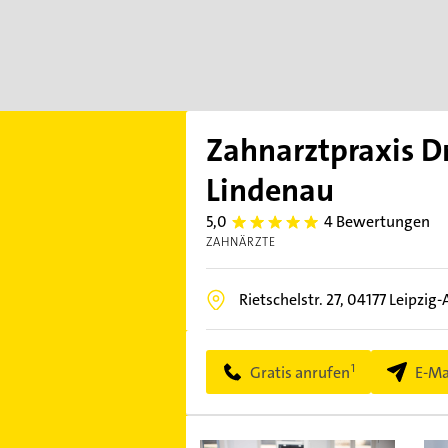
Zahnarztpraxis Dr.
Lindenau
5,0
4 Bewertungen
5.0
ZAHNÄRZTE
Rietschelstr. 27,
04177
Leipzig-
Gratis anrufen
E-Ma