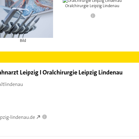
Oralchirurgie Leipzig Lindenau
i
Bild
ahnarzt Leipzig I Oralchirurgie Leipzig Lindenau
Altlindenau
ipzig-lindenau.de
i