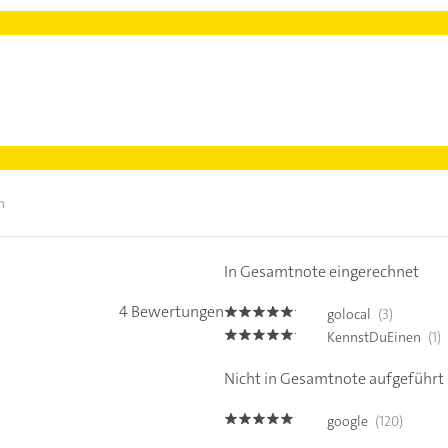
n
In Gesamtnote eingerechnet
4 Bewertungen
golocal
(3)
5.0
KennstDuEinen
(1)
5.0
Nicht in Gesamtnote aufgeführt
google
(120)
4.8