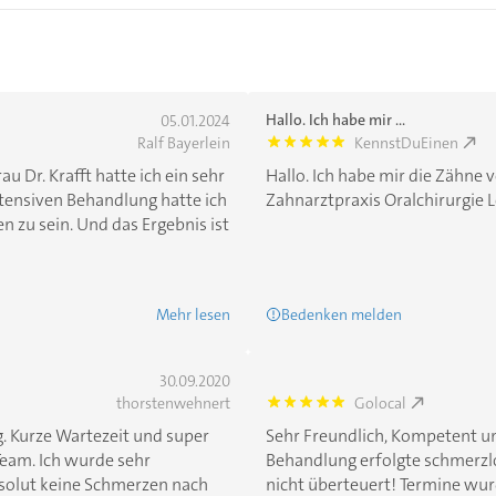
Hallo. Ich habe mir ...
05.01.2024
Ralf Bayerlein
KennstDuEinen
5.0
 Dr. Krafft hatte ich ein sehr
Hallo. Ich habe mir die Zähne 
ntensiven Behandlung hatte ich
Zahnarztpraxis Oralchirurgie Le
 zu sein. Und das Ergebnis ist
Mehr lesen
Bedenken melden
30.09.2020
thorstenwehnert
Golocal
5.0
g. Kurze Wartezeit und super
Sehr Freundlich, Kompetent u
eam. Ich wurde sehr
Behandlung erfolgte schmerz
solut keine Schmerzen nach
nicht überteuert! Termine wu