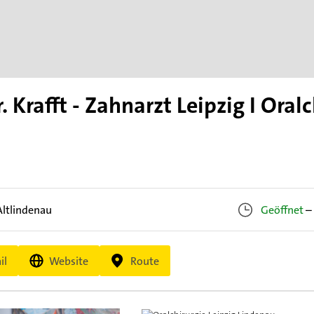
 Krafft - Zahnarzt Leipzig I Oralc
Altlindenau
Geöffnet
–
il
Website
Route