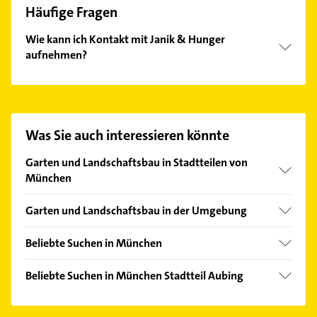
Häufige Fragen
Wie kann ich Kontakt mit Janik & Hunger
aufnehmen?
Es ist sehr einfach Kontakt mit Janik & Hunger
aufzunehmen. Einfach die passenden
Kontaktmöglichkeiten wie Adresse oder Mail in
unserem Kontaktdaten-Bereich auswählen. Hier
Was Sie auch interessieren könnte
finden Sie alle
Kontaktdaten
.
Garten und Landschaftsbau in Stadtteilen von
München
Allach
Garten und Landschaftsbau in der Umgebung
Am Hart
Germering
Berg am Laim
Beliebte Suchen in München
Gröbenzell
Bogenhausen
Fensterbauer
Eichenau bei München
Beliebte Suchen in München Stadtteil Aubing
Feldmoching
Fenster
Karlsfeld
Phoniatrie
Forstenried
Zahnarzt
Gauting