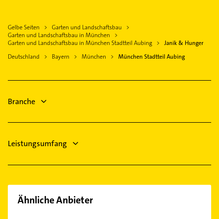
Logopädie
Freimann
Klempner
Olching
Zahnarzt
Hadern
Gasinstallateur
Gilching
Gelbe Seiten
Garten und Landschaftsbau
Klempner
Haidhausen
Sanitärinstallation
Garten und Landschaftsbau in München
Emmering Kreis Fürstenfeldbruck
Gasinstallateur
Garten und Landschaftsbau in München Stadtteil Aubing
Janik & Hunger
Harlaching
Heizung & Sanitär
Dachau
Sanitärinstallation
Deutschland
Bayern
München
München Stadtteil Aubing
Hasenbergl
Lüftungsanlagen
Bergkirchen Kreis Dachau
Heizung & Sanitär
Laim
Heizungsbauer
Lüftungsanlagen
Langwied
Heizungsfirmen
Heizungsbauer
Lochhausen
Branche
Heizungsfirmen
Moosach
Neuhausen
Nymphenburg
Leistungsumfang
Obergiesing
Obermenzing
Pasing
Perlach
Ähnliche Anbieter
Ramersdorf