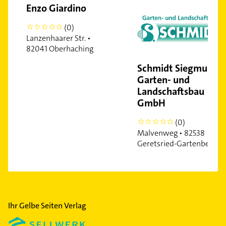
Schwabing-West
Enzo Giardino
Sendling
(0)
0
Sendling-Westpark
Lanzenhaarer Str. •
Solln
82041 Oberhaching
Trudering
Schmidt Siegmund
Untermenzing
Garten- und
Landschaftsbau
GmbH
(0)
0
Malvenweg • 82538
Geretsried-Gartenberg
Ihr Gelbe Seiten Verlag