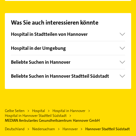
Gesundheitszentrum Hannover GmbH
aufzunehmen. Einfach die passenden
Kontaktmöglichkeiten wie Adresse oder Mail in
Was Sie auch interessieren könnte
unserem Kontaktdaten-Bereich auswählen. Hier
finden Sie alle
Kontaktdaten
.
Hospital in Stadtteilen von Hannover
Bult
Hospital in der Umgebung
Calenberger Neustadt
Langenhagen
Groß Buchholz
Beliebte Suchen in Hannover
Laatzen
Kirchrode
Lackiererei
Lehrte
Beliebte Suchen in Hannover Stadtteil Südstadt
Linden-Süd
Maler
Wunstorf
Heizung & Sanitär
List
Heizung & Sanitär
Neustadt am Rübenberge
Phoniatrie
Mitte
Lüftungsanlagen
Hildesheim
Logopädie
Nordstadt
Heizungsbauer
Bad Münder am Deister
Gelbe Seiten
Hospital
Hospital in Hannover
Putzfrau
Wülferode
Heizungsfirmen
Hospital in Hannover Stadtteil Südstadt
Gebäudereinigung
MEDIAN Ambulantes Gesundheitszentrum Hannover GmbH
Kanalreinigung
Rechtsanwalt
Deutschland
Niedersachsen
Hannover
Hannover Stadtteil Südstadt
Gartenbau & Landschaftsbau