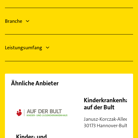
Gartenbau & Landschaftsbau
Bauunternehmen
Maler
Putzfrau
Bauunternehmen
Branche
Bestatter
Leistungsumfang
Ähnliche Anbieter
Kinderkrankenhaus
auf der Bult
Janusz-Korczak-Allee •
30173 Hannover-Bult
Kinder- und