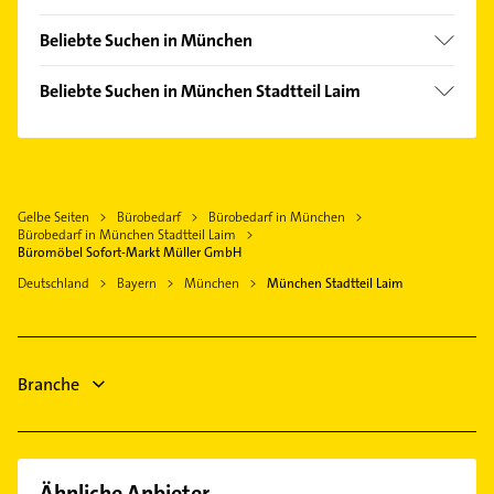
Aubing
Olching
Bogenhausen
Beliebte Suchen in München
Kirchheim bei München
Maxvorstadt
Putzfrau
Beliebte Suchen in München Stadtteil Laim
Schwabing-West
Gebäudereinigung
Zahnarzt
Trudering
Zahnarzt
Fensterbauer
Untermenzing
Rohrreinigung
Fenster
Gartenbau & Landschaftsbau
Gelbe Seiten
Bürobedarf
Bürobedarf in München
Bestatter
Kammerjäger
Bürobedarf in München Stadtteil Laim
Kammerjäger
Büromöbel Sofort-Markt Müller GmbH
Dachdecker
Heizung & Sanitär
Deutschland
Bayern
München
München Stadtteil Laim
Heizung & Sanitär
Lüftungsanlagen
Lüftungsanlagen
Heizungsbauer
Heizungsbauer
Heizungsfirmen
Branche
Hausarzt
Ähnliche Anbieter