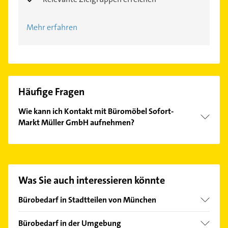
Mehr erfahren
Häufige Fragen
Wie kann ich Kontakt mit Büromöbel Sofort-
Markt Müller GmbH aufnehmen?
Es ist sehr einfach Kontakt mit Büromöbel Sofort-
Markt Müller GmbH aufzunehmen. Einfach die
passenden Kontaktmöglichkeiten wie Adresse oder
Mail in unserem Kontaktdaten-Bereich auswählen.
Was Sie auch interessieren könnte
Hier finden Sie alle
Kontaktdaten
.
Bürobedarf in Stadtteilen von München
Au
Bürobedarf in der Umgebung