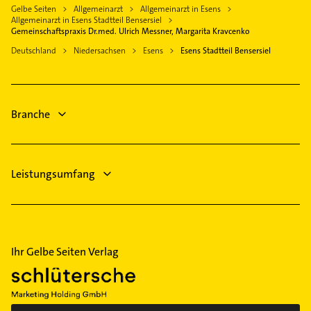
Jever
Gelbe Seiten
Allgemeinarzt
Allgemeinarzt in Esens
Heizung & Sanitär
Südbrookmerland
Allgemeinarzt in Esens Stadtteil Bensersiel
Schreiner
Gemeinschaftspraxis Dr.med. Ulrich Messner, Margarita Kravcenko
Norden
Zahnarzt
Deutschland
Niedersachsen
Esens
Esens Stadtteil Bensersiel
Schortens
Rechtsanwalt
Norderney
Physikalische Therapie
Großefehn
Physiotherapie
Branche
Krankengymnastik
Leistungsumfang
Ihr Gelbe Seiten Verlag