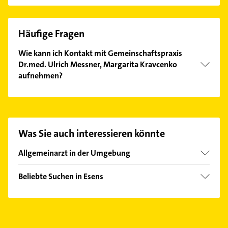
Häufige Fragen
Wie kann ich Kontakt mit Gemeinschaftspraxis
Dr.med. Ulrich Messner, Margarita Kravcenko
aufnehmen?
Es ist sehr einfach Kontakt mit Gemeinschaftspraxis
Dr.med. Ulrich Messner, Margarita Kravcenko
aufzunehmen. Einfach die passenden
Kontaktmöglichkeiten wie Adresse oder Mail in
Was Sie auch interessieren könnte
unserem Kontaktdaten-Bereich auswählen. Hier
finden Sie alle
Kontaktdaten
.
Allgemeinarzt in der Umgebung
Wittmund
Beliebte Suchen in Esens
Hage Ostfriesland
Steuerberater
Wangerland
Immobilien
Aurich Ostfriesland
Immobilienmakler