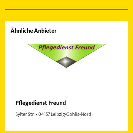
Liebertwolkwitz
Lindenthal
Möckern
Ähnliche Anbieter
Mölkau
Marienbrunn
Miltitz
Neustadt-Neuschönefeld
Plaußig-Portitz
Probstheida
Reudnitz-Thonberg
Südvorstadt
Schönefeld-Abtnaundorf
Pflegedienst Freund
Seehausen
Sylter Str. • 04157 Leipzig-Gohlis-Nord
Stötteritz
Wiederitzsch
Zentrum-Ost