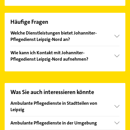
Häufige Fragen
Welche Dienstleistungen bietet Johanniter-
Pflegedienst Leipzig-Nord an?
Folgende Leistungen werden angeboten:
Wie kann ich Kontakt mit Johanniter-
Pflegeberatung, Häusliche Pflege und
Pflegedienst Leipzig-Nord aufnehmen?
Verhinderungspflege.
Es ist sehr einfach Kontakt mit Johanniter-
Pflegedienst Leipzig-Nord aufzunehmen. Einfach die
passenden Kontaktmöglichkeiten wie Adresse oder
Mail in unserem Kontaktdaten-Bereich auswählen.
Was Sie auch interessieren könnte
Hier finden Sie alle
Kontaktdaten
.
Ambulante Pflegedienste in Stadtteilen von
Leipzig
Althen-Kleinpösna
Ambulante Pflegedienste in der Umgebung
Altlindenau