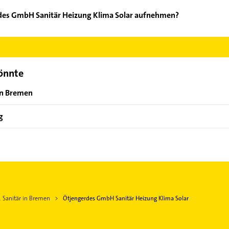
rdes GmbH Sanitär Heizung Klima Solar aufnehmen?
jengerdes GmbH Sanitär Heizung Klima Solar aufzunehmen. Einfac
der Mail in unserem Kontaktdaten-Bereich auswählen. Hier finden
könnte
on Bremen
g
 Sanitär in Bremen
Ötjengerdes GmbH Sanitär Heizung Klima Solar