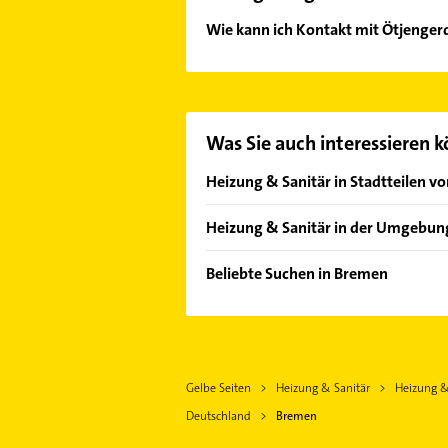
Wie kann ich Kontakt mit Ötjenge
Es ist sehr einfach Kontakt mit Öt
Kontaktmöglichkeiten wie Adresse o
Was Sie auch interessieren 
Heizung & Sanitär in Stadtteilen v
Altstadt
Heizung & Sanitär in der Umgebun
Arsten
Berne
Borgfeld
Beliebte Suchen in Bremen
Schwanewede
Burg-Grambke
Bauunternehmen
Elsfleth
Fähr-Lobbendorf
Putzfrau
Lemwerder
Findorff-Bürgerweide
Gebäudereinigung
Hude (Oldb)
Gartenstadt Vahr
Gelbe Seiten
Heizung & Sanitär
Heizung &
Kammerjäger
Brake (Unterweser)
Gete
Deutschland
Bremen
Zahnarzt
Ritterhude
Gröpelingen