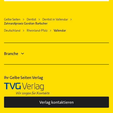
Koblenz am Rhein
Gebäudereinigung
Höhr-Grenzhausen
Steuerberater
Mülheim-Kärlich
Gelbe Seiten
Dentist
Dentist in Vallendar
Physikalische Therapie
Bad Ems
Zahnarztpraxis Gordian Bartscher
Physiotherapie
Lahnstein
Deutschland
Rheinland-Pfalz
Vallendar
Krankengymnastik
Ransbach-Baumbach
Heizung & Sanitär
Neuwied
Lüftungsanlagen
Weißenthurm
Branche
Heizungsbauer
Heizungsfirmen
Ihr Gelbe Seiten Verlag
Verlag kontaktieren