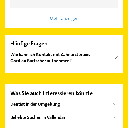
Mehr anzeigen
Häufige Fragen
Wie kann ich Kontakt mit Zahnarztpraxis
Gordian Bartscher aufnehmen?
Es ist sehr einfach Kontakt mit Zahnarztpraxis
Gordian Bartscher aufzunehmen. Einfach die
passenden Kontaktmöglichkeiten wie Adresse oder
Mail in unserem Kontaktdaten-Bereich auswählen.
Was Sie auch interessieren könnte
Hier finden Sie alle
Kontaktdaten
.
Dentist in der Umgebung
Urbar
Beliebte Suchen in Vallendar
Bendorf Rhein
Putzfrau