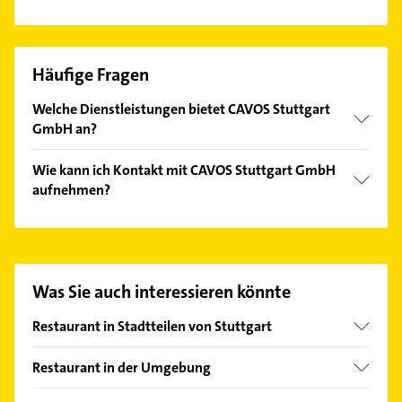
Häufige Fragen
Welche Dienstleistungen bietet CAVOS Stuttgart
GmbH an?
Folgende Leistungen werden angeboten:
Wie kann ich Kontakt mit CAVOS Stuttgart GmbH
gemütliche Atmosphäre, Große Auswahl an Speisen
aufnehmen?
und Getränken, Frische kulinarische Ideen und
Anerkannte gute Küche.
Es ist sehr einfach Kontakt mit CAVOS Stuttgart
GmbH aufzunehmen. Einfach die passenden
Kontaktmöglichkeiten wie Adresse oder Mail in
unserem Kontaktdaten-Bereich auswählen. Hier
Was Sie auch interessieren könnte
finden Sie alle
Kontaktdaten
.
Restaurant in Stadtteilen von Stuttgart
Bad Cannstatt
Restaurant in der Umgebung
Botnang
Fellbach