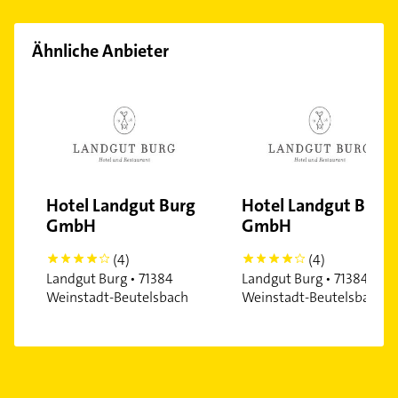
Süd
Sommerrain
Ähnliche Anbieter
Uhlbach
Untertürkheim
Vaihingen
Wangen
Weilimdorf
West
Hotel Landgut Burg
Hotel Landgut Burg
Zuffenhausen
GmbH
GmbH
(4)
(4)
4
4
Landgut Burg • 71384
Landgut Burg • 71384
Weinstadt-Beutelsbach
Weinstadt-Beutelsbach