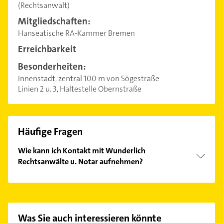
(Rechtsanwalt)
Mitgliedschaften:
Hanseatische RA-Kammer Bremen
Erreichbarkeit
Besonderheiten:
Innenstadt, zentral 100 m von Sögestraße
Linien 2 u. 3, Haltestelle Obernstraße
Häufige Fragen
Wie kann ich Kontakt mit Wunderlich
Rechtsanwälte u. Notar aufnehmen?
Es ist sehr einfach Kontakt mit Wunderlich
Rechtsanwälte u. Notar aufzunehmen. Einfach die
passenden Kontaktmöglichkeiten wie Adresse oder
Mail in unserem Kontaktdaten-Bereich auswählen.
Was Sie auch interessieren könnte
Hier finden Sie alle
Kontaktdaten
.