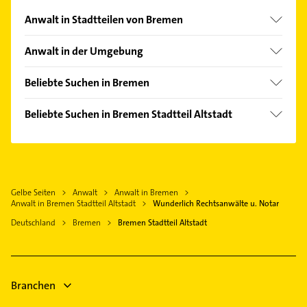
Anwalt in Stadtteilen von Bremen
Alte Neustadt
Anwalt in der Umgebung
Bürgerpark
Stuhr
Bürgerweide/Barkhof
Beliebte Suchen in Bremen
Lilienthal
Bahnhofsvorstadt
Heizung & Sanitär
Weyhe bei Bremen
Beliebte Suchen in Bremen Stadtteil Altstadt
Barkhof
Lüftungsanlagen
Delmenhorst
Hausarzt
Blumenthal
Heizungsbauer
Ritterhude
Allgemeinarzt
Borgfeld
Heizungsfirmen
Oyten
Arzt
Buntentor
Rohrreinigung
Lemwerder
Gelbe Seiten
Anwalt
Anwalt in Bremen
Putzfrau
Burgdamm
Bestatter
Anwalt in Bremen Stadtteil Altstadt
Wunderlich Rechtsanwälte u. Notar
Osterholz-Scharmbeck
Gebäudereinigung
Fähr-Lobbendorf
Kanalreinigung
Deutschland
Bremen
Bremen Stadtteil Altstadt
Achim bei Bremen
Phoniatrie
Fesenfeld
Ärztehaus
Worpswede
Logopädie
Findorff-Bürgerweide
Hausarzt
Immobilien
Gartenstadt Vahr
Allgemeinarzt
Branchen
Immobilienmakler
Gete