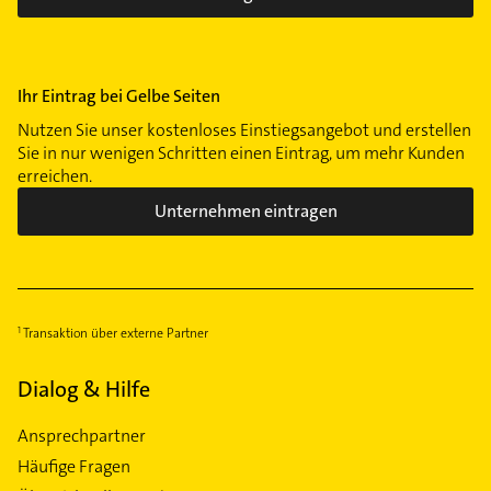
Neuenland
Neustadt
Oberneuland
Ihr Eintrag bei Gelbe Seiten
Osterholz
Nutzen Sie unser kostenloses Einstiegsangebot und erstellen
Ostertor
Sie in nur wenigen Schritten einen Eintrag, um mehr Kunden
Peterswerder
erreichen.
Radio Bremen
Unternehmen eintragen
Südervorstadt
Schwachhausen
Sebaldsbrück
St. Magnus
Transaktion über externe Partner
Steintor
Utbremen
Dialog & Hilfe
Vegesack
Ansprechpartner
Walle
Häufige Fragen
Weidedamm