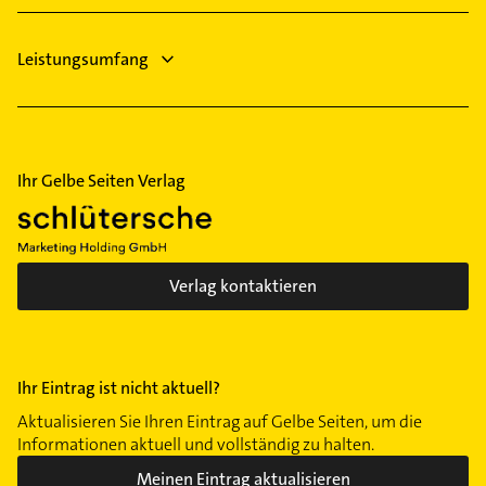
Zahnarzt
Grohn
Handelshäfen
Leistungsumfang
Hastedt
Hemelingen
Horn
Hulsberg
Ihr Gelbe Seiten Verlag
Industriehäfen
Lüssum-Bockhorn
Lehe
Lehesterdeich
Verlag kontaktieren
Lesum
Lindenhof
Mahndorf
Ihr Eintrag ist nicht aktuell?
Mitte
Aktualisieren Sie Ihren Eintrag auf Gelbe Seiten, um die
Neu Schwachhausen
Informationen aktuell und vollständig zu halten.
Neue Vahr Südost
Meinen Eintrag aktualisieren