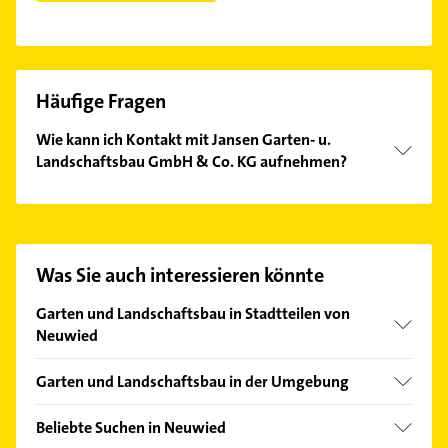
Häufige Fragen
Wie kann ich Kontakt mit Jansen Garten- u.
Landschaftsbau GmbH & Co. KG aufnehmen?
Es ist sehr einfach Kontakt mit Jansen Garten- u.
Landschaftsbau GmbH & Co. KG aufzunehmen.
Einfach die passenden Kontaktmöglichkeiten wie
Adresse oder Mail in unserem Kontaktdaten-Bereich
Was Sie auch interessieren könnte
auswählen. Hier finden Sie alle
Kontaktdaten
.
Garten und Landschaftsbau in Stadtteilen von
Neuwied
Rodenbach
Garten und Landschaftsbau in der Umgebung
Bendorf Rhein
Beliebte Suchen in Neuwied
Andernach