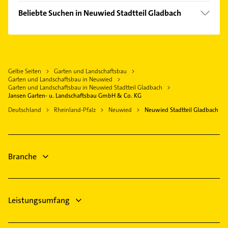
Rohrreinigung
Mülheim-Kärlich
Beliebte Suchen in Neuwied Stadtteil Gladbach
Dachdecker
Höhr-Grenzhausen
Hausarzt
Steuerberater
Koblenz am Rhein
Allgemeinarzt
Phoniatrie
Rheinbrohl
Arzt
Logopädie
Dierdorf
Gelbe Seiten
Garten und Landschaftsbau
Fensterbauer
Schreiner
Garten und Landschaftsbau in Neuwied
Ransbach-Baumbach
Fenster
Garten und Landschaftsbau in Neuwied Stadtteil Gladbach
Rechtsanwalt
Jansen Garten- u. Landschaftsbau GmbH & Co. KG
Bad Hönningen
Maler
Putzfrau
Deutschland
Rheinland-Pfalz
Neuwied
Neuwied Stadtteil Gladbach
Lahnstein
Gebäudereinigung
Klempner
Branche
Leistungsumfang