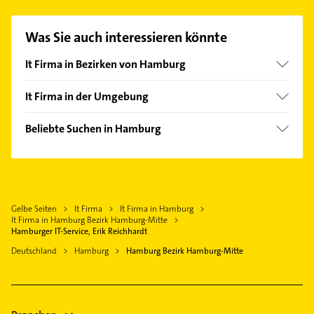
passenden Kontaktmöglichkeiten wie Adresse oder
Mail in unserem Kontaktdaten-Bereich auswählen.
Was Sie auch interessieren könnte
Hier finden Sie alle
Kontaktdaten
.
It Firma in Bezirken von Hamburg
Bezirk Altona
It Firma in der Umgebung
Bezirk Bergedorf
Oststeinbek
Bezirk Eimsbüttel
Beliebte Suchen in Hamburg
Barsbüttel
Bezirk Hamburg-Nord
Gartenbau & Landschaftsbau
Schenefeld
Bezirk Harburg
Dachdecker
Norderstedt
Bezirk Wandsbek
Putzfrau
Glinde Kreis Stormarn
Gelbe Seiten
It Firma
It Firma in Hamburg
Gebäudereinigung
Halstenbek Holstein
It Firma in Hamburg Bezirk Hamburg-Mitte
Elektroinstallation
Hamburger IT-Service, Erik Reichhardt
Rellingen
Elektriker
Deutschland
Hamburg
Hamburg Bezirk Hamburg-Mitte
Reinbek
Elektro Reparatur
Wentorf bei Hamburg
Kammerjäger
Pinneberg
Rohrreinigung