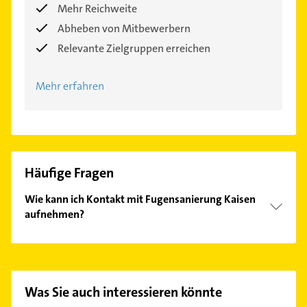
Mehr Reichweite
Abheben von Mitbewerbern
Relevante Zielgruppen erreichen
Mehr erfahren
Häufige Fragen
Wie kann ich Kontakt mit Fugensanierung Kaisen
aufnehmen?
Es ist sehr einfach Kontakt mit Fugensanierung
Kaisen aufzunehmen. Einfach die passenden
Kontaktmöglichkeiten wie Adresse oder Mail in
unserem Kontaktdaten-Bereich auswählen. Hier
Was Sie auch interessieren könnte
finden Sie alle
Kontaktdaten
.