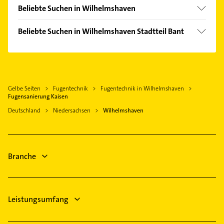
Beliebte Suchen in Wilhelmshaven
Dachdecker
Beliebte Suchen in Wilhelmshaven Stadtteil Bant
Bauunternehmen
Schreiner
Schreiner
Immobilien
Zahnarzt
Immobilienmakler
Rechtsanwalt
Gelbe Seiten
Fugentechnik
Fugentechnik in Wilhelmshaven
Zahnarzt
Klempner
Fugensanierung Kaisen
Putzfrau
Gasinstallateur
Deutschland
Niedersachsen
Wilhelmshaven
Gebäudereinigung
Sanitärinstallation
Arzt
Physikalische Therapie
Heizung & Sanitär
Physiotherapie
Branche
Lüftungsanlagen
Heizungsbauer
Leistungsumfang