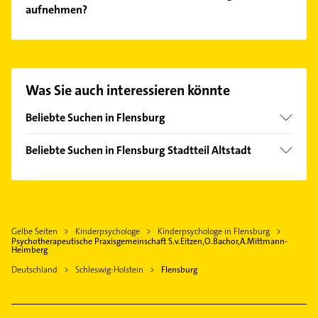
aufnehmen?
Es ist sehr einfach Kontakt mit
Psychotherapeutische Praxisgemeinschaft
S.v.Eitzen,O.Bachor,A.Mittmann-Heimberg
aufzunehmen. Einfach die passenden
Was Sie auch interessieren könnte
Kontaktmöglichkeiten wie Adresse oder Mail in
unserem Kontaktdaten-Bereich auswählen. Hier
Beliebte Suchen in Flensburg
finden Sie alle
Kontaktdaten
.
Phoniatrie
Beliebte Suchen in Flensburg Stadtteil Altstadt
Logopädie
Rechtsanwalt
Rechtsanwalt
Phoniatrie
Gartenbau & Landschaftsbau
Logopädie
Bauunternehmen
Gelbe Seiten
Kinderpsychologe
Kinderpsychologe in Flensburg
Zahnarzt
Kammerjäger
Psychotherapeutische Praxisgemeinschaft S.v.Eitzen,O.Bachor,A.Mittmann-
Heimberg
Immobilien
Zahnarzt
Deutschland
Schleswig-Holstein
Flensburg
Immobilienmakler
Dachdecker
Hausarzt
Physikalische Therapie
Allgemeinarzt