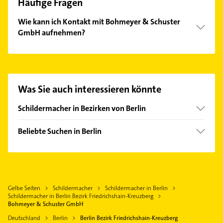
Häufige Fragen
Wie kann ich Kontakt mit Bohmeyer & Schuster
GmbH aufnehmen?
Es ist sehr einfach Kontakt mit Bohmeyer &
Schuster GmbH aufzunehmen. Einfach die
passenden Kontaktmöglichkeiten wie Adresse oder
Mail in unserem Kontaktdaten-Bereich auswählen.
Was Sie auch interessieren könnte
Hier finden Sie alle
Kontaktdaten
.
Schildermacher in Bezirken von Berlin
Bezirk Charlottenburg-Wilmersdorf
Beliebte Suchen in Berlin
Bezirk Lichtenberg
Bestatter
Bezirk Reinickendorf
Rechtsanwalt
Bezirk Treptow-Köpenick
Klempner
Gelbe Seiten
Schildermacher
Schildermacher in Berlin
Gasinstallateur
Schildermacher in Berlin Bezirk Friedrichshain-Kreuzberg
Sanitärinstallation
Bohmeyer & Schuster GmbH
Dachdecker
Deutschland
Berlin
Berlin Bezirk Friedrichshain-Kreuzberg