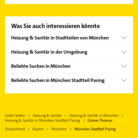
Es ist sehr einfach Kontakt mit Grüner Thomas
aufzunehmen. Einfach die passenden
Kontaktmöglichkeiten wie Adresse oder Mail in
unserem Kontaktdaten-Bereich auswählen. Hier
Was Sie auch interessieren könnte
finden Sie alle
Kontaktdaten
.
Heizung & Sanitär in Stadtteilen von München
Allach
Heizung & Sanitär in der Umgebung
Altstadt
Gräfelfing
Am Hart
Beliebte Suchen in München
Germering
Aubing
Lackiererei
Gröbenzell
Beliebte Suchen in München Stadtteil Pasing
Berg am Laim
Maler
Gauting
Rechtsanwalt
Bogenhausen
Rechtsanwalt
Karlsfeld
Rohrreinigung
Feldmoching
Physikalische Therapie
Eichenau bei München
Gartenbau & Landschaftsbau
Forstenried
Physiotherapie
Gilching
Gelbe Seiten
Heizung & Sanitär
Heizung & Sanitär in München
Maler
Freimann
Krankengymnastik
Heizung & Sanitär in München Stadtteil Pasing
Grüner Thomas
Olching
Dachdecker
Hadern
Putzfrau
Deutschland
Bayern
München
München Stadtteil Pasing
Grünwald Kreis München
Physikalische Therapie
Haidhausen
Gebäudereinigung