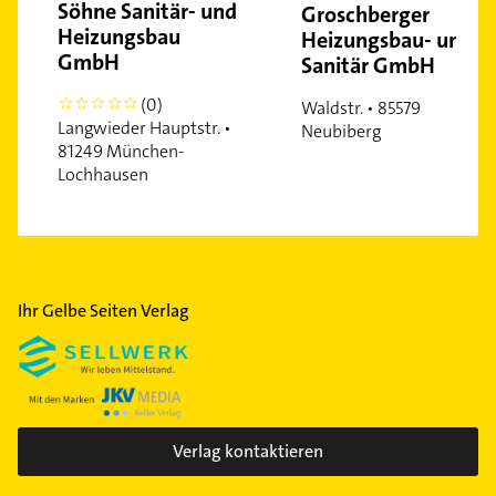
Söhne Sanitär- und
Groschberger
Schwabing-West
Heizungsbau
Heizungsbau- und
Schwanthalerhöhe
GmbH
Sanitär GmbH
Sendling
(0)
0
Waldstr. • 85579
Sendling-Westpark
Langwieder Hauptstr. •
Neubiberg
Solln
81249 München-
Lochhausen
Trudering
Untergiesing
Ihr Gelbe Seiten Verlag
Verlag kontaktieren