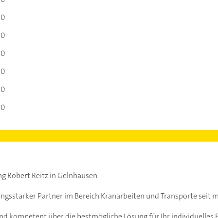
00
00
00
00
00
00
g Robert Reitz in Gelnhausen
tungsstarker Partner im Bereich Kranarbeiten und Transporte seit m
d kompetent über die bestmögliche Lösung für Ihr individuelles P