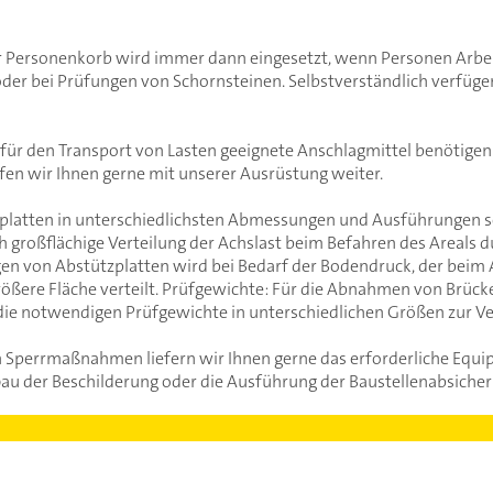
ersonenkorb wird immer dann eingesetzt, wenn Personen Arbeite
der bei Prüfungen von Schornsteinen. Selbstverständlich verfüge
 für den Transport von Lasten geeignete Anschlagmittel benötigen (
lfen wir Ihnen gerne mit unserer Ausrüstung weiter.
latten in unterschiedlichsten Abmessungen und Ausführungen so
großflächige Verteilung der Achslast beim Befahren des Areals d
gen von Abstützplatten wird bei Bedarf der Bodendruck, der beim
rößere Fläche verteilt. Prüfgewichte: Für die Abnahmen von Brück
die notwendigen Prüfgewichte in unterschiedlichen Größen zur Ve
en Sperrmaßnahmen liefern wir Ihnen gerne das erforderliche Equ
au der Beschilderung oder die Ausführung der Baustellenabsicher