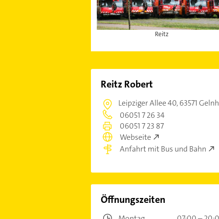
Reitz
Reitz Robert
Leipziger Allee 40,
63571 Geln
06051 7 26 34
06051 7 23 87
Webseite
Anfahrt mit Bus und Bahn
Öffnungszeiten
Montag
07:00 – 20: