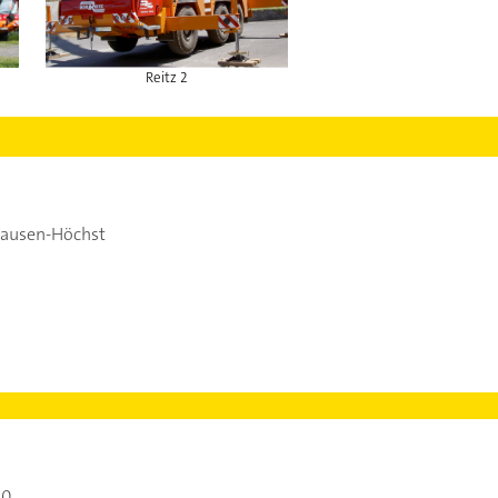
Reitz 2
hausen-Höchst
00