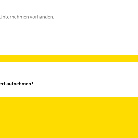
s Unternehmen vorhanden.
bert aufnehmen?
itz Robert aufzunehmen. Einfach die passenden Kontaktmöglichkeit
ählen. Hier finden Sie alle
Kontaktdaten
.