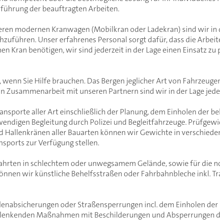
sführung der beauftragten Arbeiten.
ren modernen Kranwagen (Mobilkran oder Ladekran) sind wir in d
führen. Unser erfahrenes Personal sorgt dafür, dass die Arbeit
en Kran benötigen, wir sind jederzeit in der Lage einen Einsatz zu
, wenn Sie Hilfe brauchen. Das Bergen jeglicher Art von Fahrzeuge
In Zusammenarbeit mit unseren Partnern sind wir in der Lage jed
ransporte aller Art einschließlich der Planung, dem Einholen der
wendigen Begleitung durch Polizei und Begleitfahrzeuge. Prüfgew
und Hallenkränen aller Bauarten können wir Gewichte in verschi
nsports zur Verfügung stellen.
rfahrten in schlechtem oder unwegsamem Gelände, sowie für die
nnen wir künstliche Behelfsstraßen oder Fahrbahnbleche inkl. Tr
llenabsicherungen oder Straßensperrungen incl. dem Einholen de
rslenkenden Maßnahmen mit Beschilderungen und Absperrungen d