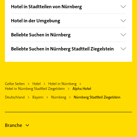
Hotel in Stadtteilen von Nürnberg
Altenfurt
Hotel in der Umgebung
Gleißbühl
Heroldsberg
Gostenhof
Beliebte Suchen in Nürnberg
Fürth Bayern
Langwasser
Physikalische Therapie
Röthenbach an der Pegnitz
Beliebte Suchen in Nürnberg Stadtteil Ziegelstein
Lorenz
Physiotherapie
Oberasbach bei Nürnberg
Gartenbau & Landschaftsbau
Marienberg
Krankengymnastik
Zirndorf
Klempner
Maxfeld
Bestatter
Erlangen
Gasinstallateur
Muggenhof
Kammerjäger
Wendelstein
Gelbe Seiten
Hotel
Hotel in Nürnberg
Sanitärinstallation
Reutles
Ärztehaus
Hotel in Nürnberg Stadtteil Ziegelstein
Alpha Hotel
Langensendelbach
Steuerberater
Rosenau
Hausarzt
Deutschland
Bayern
Nürnberg
Nürnberg Stadtteil Ziegelstein
Schwarzenbruck
Dachdecker
Sebald
Allgemeinarzt
Herzogenaurach
Heizung & Sanitär
St Johannis
Arzt
Physikalische Therapie
St Leonhard
Heizung & Sanitär
Branche
Physiotherapie
Steinbühl
Krankengymnastik