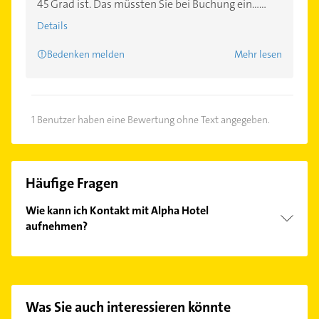
45 Grad ist. Das müssten Sie bei Buchung ein......
Details
Bedenken melden
Mehr lesen
1 Benutzer haben eine Bewertung ohne Text angegeben.
Häufige Fragen
Wie kann ich Kontakt mit Alpha Hotel
aufnehmen?
Es ist sehr einfach Kontakt mit Alpha Hotel
aufzunehmen. Einfach die passenden
Kontaktmöglichkeiten wie Adresse oder Mail in
unserem Kontaktdaten-Bereich auswählen. Hier
Was Sie auch interessieren könnte
finden Sie alle
Kontaktdaten
.