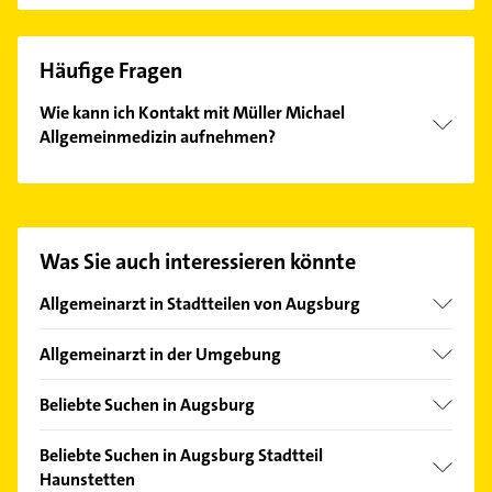
Häufige Fragen
Wie kann ich Kontakt mit Müller Michael
Allgemeinmedizin aufnehmen?
Es ist sehr einfach Kontakt mit Müller Michael
Allgemeinmedizin aufzunehmen. Einfach die
passenden Kontaktmöglichkeiten wie Adresse oder
Mail in unserem Kontaktdaten-Bereich auswählen.
Was Sie auch interessieren könnte
Hier finden Sie alle
Kontaktdaten
.
Allgemeinarzt in Stadtteilen von Augsburg
Bärenkeller
Allgemeinarzt in der Umgebung
Firnhaberau
Königsbrunn bei Augsburg
Göggingen
Beliebte Suchen in Augsburg
Kissing
Herrenbach
Physikalische Therapie
Friedberg Bayern
Beliebte Suchen in Augsburg Stadtteil
Hochfeld
Physiotherapie
Haunstetten
Bobingen