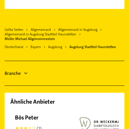
Hochzoll
Krankengymnastik
Stadtbergen
Bestatter
Innenstadt
Phoniatrie
Mering Schwaben
Fensterbauer
Inningen
Logopädie
Diedorf
Fenster
Kriegshaber
Bestatter
Gelbe Seiten
Allgemeinarzt
Allgemeinarzt in Augsburg
Neusäß
Schreiner
Lechhausen
Allgemeinarzt in Augsburg Stadtteil Haunstetten
Steuerberater
Gersthofen
Physikalische Therapie
Müller Michael Allgemeinmedizin
Oberhausen
Immobilien
Gessertshausen
Physiotherapie
Deutschland
Bayern
Augsburg
Augsburg Stadtteil Haunstetten
Pfersee
Immobilienmakler
Krankengymnastik
Universitätsviertel
Fensterbauer
Steuerberater
Immobilien
Branche
Immobilienmakler
Ähnliche Anbieter
Bös Peter
(2)
3