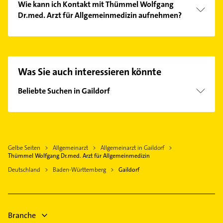
Wie kann ich Kontakt mit Thümmel Wolfgang
Dr.med. Arzt für Allgemeinmedizin aufnehmen?
Es ist sehr einfach Kontakt mit Thümmel Wolfgang
Dr.med. Arzt für Allgemeinmedizin aufzunehmen.
Einfach die passenden Kontaktmöglichkeiten wie
Adresse oder Mail in unserem Kontaktdaten-Bereich
Was Sie auch interessieren könnte
auswählen. Hier finden Sie alle
Kontaktdaten
.
Beliebte Suchen in Gaildorf
Phoniatrie
Logopädie
Heizung & Sanitär
Gelbe Seiten
Allgemeinarzt
Allgemeinarzt in Gaildorf
Lüftungsanlagen
Thümmel Wolfgang Dr.med. Arzt für Allgemeinmedizin
Heizungsbauer
Deutschland
Baden-Württemberg
Gaildorf
Heizungsfirmen
Bauunternehmen
Maler
Branche
Rechtsanwalt