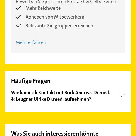
Bewerben Sie jetzt Ihren Eintrag bei Gelbe Seiten.
Mehr Reichweite
Abheben von Mitbewerbern
Relevante Zielgruppen erreichen
Mehr erfahren
Häufige Fragen
Wie kann ich Kontakt mit Buck Andreas Dr.med.
& Leugner Ulrike Dr.med. aufnehmen?
Es ist sehr einfach Kontakt mit Buck Andreas
Dr.med. & Leugner Ulrike Dr.med. aufzunehmen.
Einfach die passenden Kontaktmöglichkeiten wie
Adresse oder Mail in unserem Kontaktdaten-Bereich
Was Sie auch interessieren könnte
auswählen. Hier finden Sie alle
Kontaktdaten
.