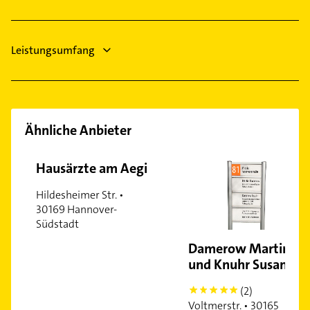
Physikalische Therapie
Limmer
Linden-Mitte
Linden-Nord
Leistungsumfang
Linden-Süd
List
Mühlenberg
Marienwerder
Ähnliche Anbieter
Misburg-Nord
Mitte
Hausärzte am Aegi
Mittelfeld
Hildesheimer Str. •
Nordstadt
30169 Hannover-
Oberricklingen
Südstadt
Ricklingen
Damerow Martin
Südstadt
und Knuhr Susanne
Sahlkamp
(2)
5
Vahrenwald
Voltmerstr. • 30165