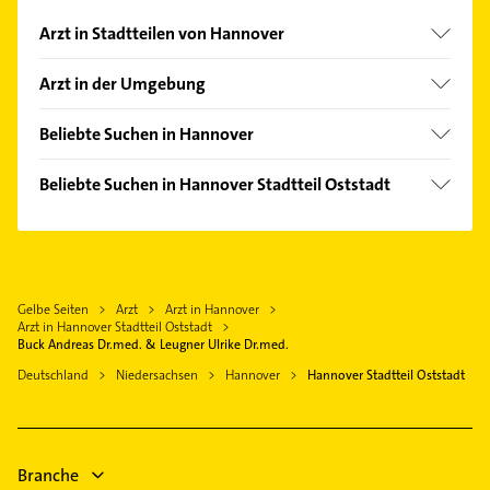
Arzt in Stadtteilen von Hannover
Ahlem
Arzt in der Umgebung
Anderten
Langenhagen
Badenstedt
Beliebte Suchen in Hannover
Ronnenberg
Bemerode
Ärztehaus
Isernhagen
Beliebte Suchen in Hannover Stadtteil Oststadt
Bothfeld
Hausarzt
Laatzen
Ärztehaus
Calenberger Neustadt
Allgemeinarzt
Seelze
Hausarzt
Döhren
Klempner
Garbsen
Klempner
Groß Buchholz
Gasinstallateur
Gehrden Hannover
Gelbe Seiten
Arzt
Arzt in Hannover
Gasinstallateur
Hainholz
Sanitärinstallation
Arzt in Hannover Stadtteil Oststadt
Burgwedel
Sanitärinstallation
Buck Andreas Dr.med. & Leugner Ulrike Dr.med.
Heideviertel
Elektroinstallation
Lehrte
Elektroinstallation
Deutschland
Niedersachsen
Hannover
Hannover Stadtteil Oststadt
Herrenhausen
Elektriker
Sehnde
Elektriker
Kirchrode
Elektro Reparatur
Elektro Reparatur
Kleefeld
Kanalreinigung
Maler
Lahe
Branche