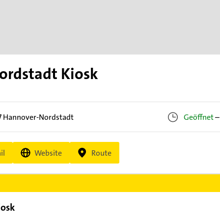
ordstadt Kiosk
7
Hannover-Nordstadt
Geöffnet
–
il
Website
Route
iosk