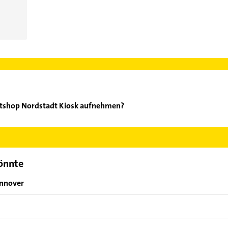
etshop Nordstadt Kiosk aufnehmen?
HL Paketshop Nordstadt Kiosk aufzunehmen. Einfach die passende
Bereich auswählen. Hier finden Sie alle
Kontaktdaten
.
könnte
annover