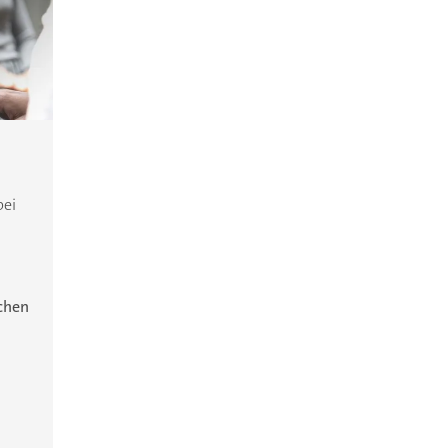
bei
ichen