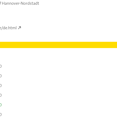
7 Hannover-Nordstadt
e/de.html
0
0
0
0
0
0