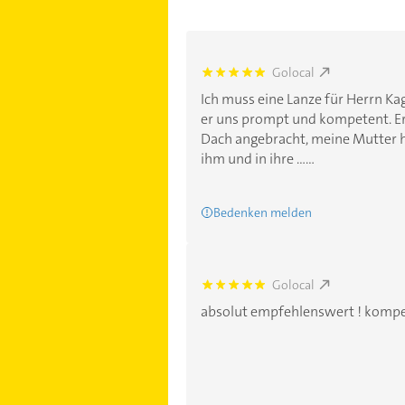
Golocal
5.0
Ich muss eine Lanze für Herrn Kag
er uns prompt und kompetent. Er
Dach angebracht, meine Mutter 
ihm und in ihre ......
Bedenken melden
Golocal
5.0
absolut empfehlenswert ! kompet