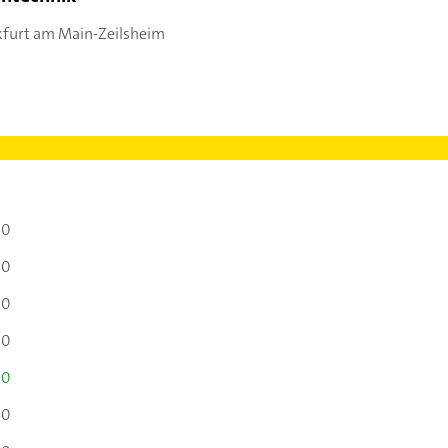
kfurt am Main-Zeilsheim
00
00
00
00
00
00