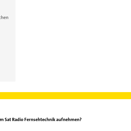
ichen
alm Sat Radio Fernsehtechnik aufnehmen?
adio Galm Sat Radio Fernsehtechnik aufzunehmen. Einfach die pas