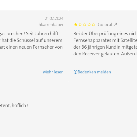
21.02.2024
hkarrenbauer
Golocal
1.0
as brechen! Seit Jahren hilft
Bei der Überprüfung eines nic
 hat die Schüssel auf unserem
Fernsehapparates mit Satellit
hat einen neuen Fernseher von
der 86 jährigen Kundin mitgete
den Receiver gelaufen. Außerd...
Mehr lesen
Bedenken melden
ent, höflich !