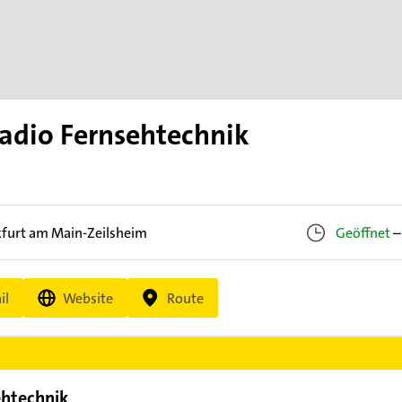
adio Fernsehtechnik
kfurt am Main-Zeilsheim
Geöffnet
–
il
Website
Route
ehtechnik