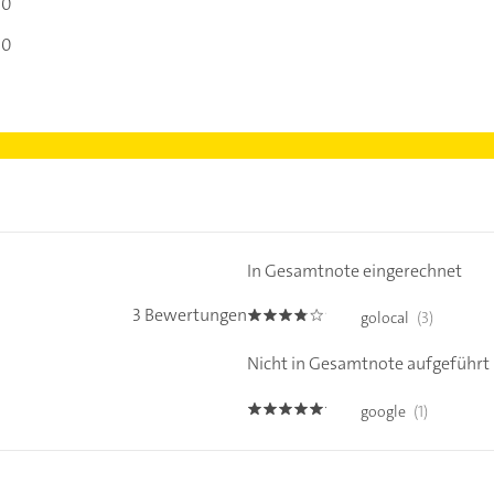
00
00
In Gesamtnote eingerechnet
3 Bewertungen
golocal
(3)
3.7
Nicht in Gesamtnote aufgeführt
google
(1)
5.0