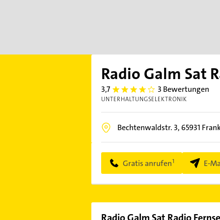
Radio Galm Sat R
3,7
3 Bewertungen
3.7
UNTERHALTUNGSELEKTRONIK
Bechtenwaldstr. 3,
65931
Fran
Gratis anrufen
E-Ma
Radio Galm Sat Radio Ferns