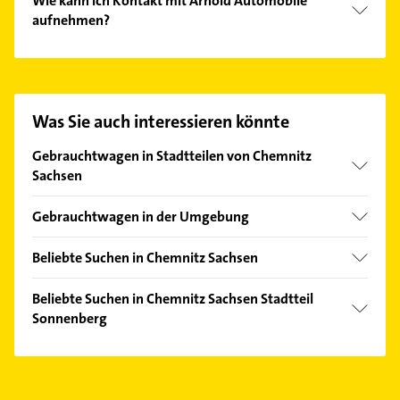
Wie kann ich Kontakt mit Arnold Automobile
aufnehmen?
Es ist sehr einfach Kontakt mit Arnold Automobile
aufzunehmen. Einfach die passenden
Kontaktmöglichkeiten wie Adresse oder Mail in
unserem Kontaktdaten-Bereich auswählen. Hier
Was Sie auch interessieren könnte
finden Sie alle
Kontaktdaten
.
Gebrauchtwagen in Stadtteilen von Chemnitz
Sachsen
Altchemnitz
Gebrauchtwagen in der Umgebung
Altendorf
Hohenstein-Ernstthal
Furth
Beliebte Suchen in Chemnitz Sachsen
Thum
Kappel
Elektroinstallation
Ehrenfriedersdorf
Beliebte Suchen in Chemnitz Sachsen Stadtteil
Röhrsdorf
Elektriker
Sonnenberg
Waldheim Sachsen
Schloßchemnitz
Elektro Reparatur
Glauchau
Elektroinstallation
Kammerjäger
Freiberg
Elektriker
Zahnarzt
Annaberg-Buchholz