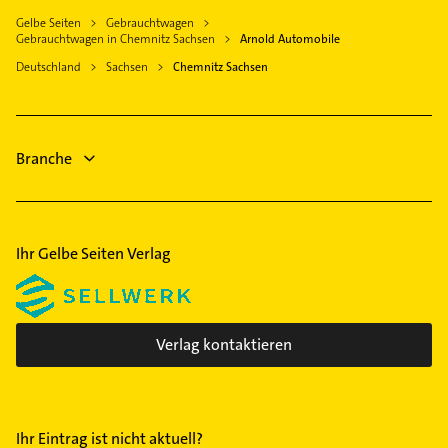
Elektro Reparatur
Steuerberater
Gelbe Seiten
Gebrauchtwagen
Bestatter
Gebrauchtwagen in Chemnitz Sachsen
Arnold Automobile
Lackiererei
Zahnarzt
Deutschland
Sachsen
Chemnitz Sachsen
Maler
Steuerberater
Kanalreinigung
Schreiner
Phoniatrie
Klempner
Branche
Gasinstallateur
Sanitärinstallation
Ihr Gelbe Seiten Verlag
Verlag kontaktieren
Ihr Eintrag ist nicht aktuell?