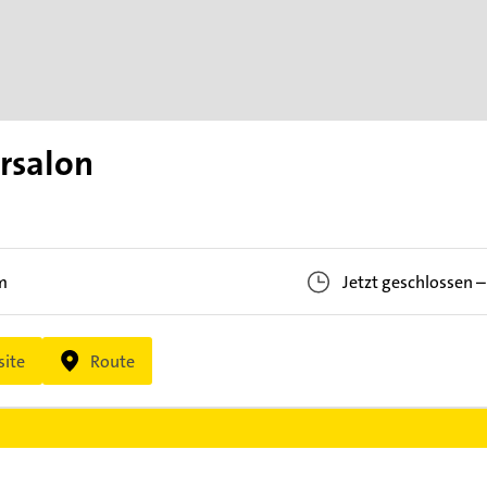
rsalon
m
Jetzt geschlossen
–
ite
Route