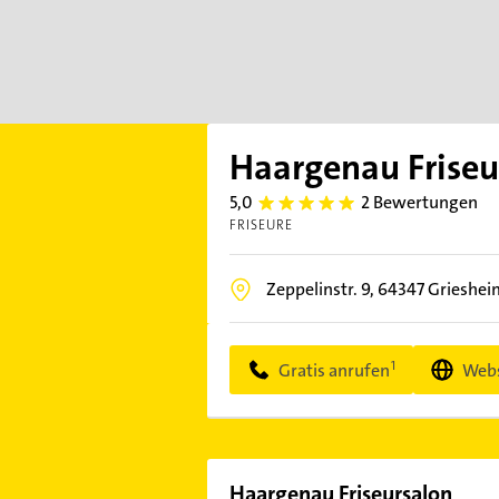
Haargenau Friseu
5,0
2 Bewertungen
5.0
FRISEURE
Zeppelinstr. 9,
64347
Grieshei
Gratis anrufen
Webs
Haargenau Friseursalon