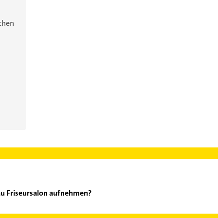
ichen
au Friseursalon aufnehmen?
aargenau Friseursalon aufzunehmen. Einfach die passenden Kontak