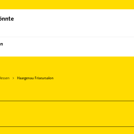
ch auswählen. Hier finden Sie alle
Kontaktdaten
.
könnte
en
Hessen
Haargenau Friseursalon