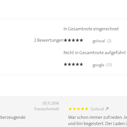
In Gesamtnote eingerechnet
2 Bewertungen
golocal
(2)
5.0
Nicht in Gesamtnote aufgeführt
google
(17)
4.6
05.11.2014
franzschmiedt
Golocal
5.0
 überzeugende
War schon immer zufrieden. Je
und bin begeistert. Der Laden i