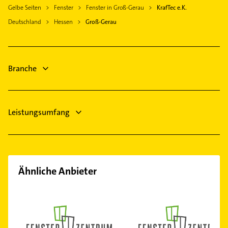
Rohrreinigung
Gelbe Seiten
Fenster
Fenster in Groß-Gerau
KrafTec e.K.
Biebesheim am Rhein
Bestatter
Deutschland
Hessen
Groß-Gerau
Hochheim am Main
Phoniatrie
Darmstadt
Logopädie
Heizung & Sanitär
Branche
Leistungsumfang
Ähnliche Anbieter