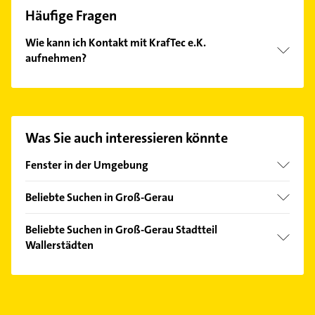
Häufige Fragen
Wie kann ich Kontakt mit KrafTec e.K.
aufnehmen?
Es ist sehr einfach Kontakt mit KrafTec e.K.
aufzunehmen. Einfach die passenden
Kontaktmöglichkeiten wie Adresse oder Mail in
unserem Kontaktdaten-Bereich auswählen. Hier
Was Sie auch interessieren könnte
finden Sie alle
Kontaktdaten
.
Fenster in der Umgebung
Trebur
Beliebte Suchen in Groß-Gerau
Griesheim Hessen
Physikalische Therapie
Weiterstadt
Beliebte Suchen in Groß-Gerau Stadtteil
Physiotherapie
Wallerstädten
Rüsselsheim am Main
Krankengymnastik
Bischofsheim bei Rüsselsheim
Maler
Maler
Mörfelden-Walldorf
Steuerberater
Bauunternehmen
Raunheim