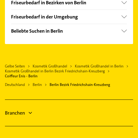
Friseurbedarf in Bezirken von Berlin
Bezirk Charlottenburg-Wilmersdorf
Friseurbedarf in der Umgebung
Bezirk Mitte
Wildau
Bezirk Neukölln
Beliebte Suchen in Berlin
Potsdam
Bezirk Pankow
Phoniatrie
Königs Wusterhausen
Bezirk Steglitz-Zehlendorf
Logopädie
Bezirk Tempelhof-Schöneberg
Physikalische Therapie
Gelbe Seiten
Kosmetik Großhandel
Kosmetik Großhandel in Berlin
Physiotherapie
Kosmetik Großhandel in Berlin Bezirk Friedrichshain-Kreuzberg
Krankengymnastik
Coiffeur Enis - Berlin
Ärztehaus
Deutschland
Berlin
Berlin Bezirk Friedrichshain-Kreuzberg
Hausarzt
Allgemeinarzt
Arzt
Branchen
Gartenbau & Landschaftsbau