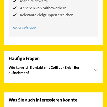
Mehr Reichweite
Abheben von Mitbewerbern
Relevante Zielgruppen erreichen
Mehr erfahren
Häufige Fragen
Wie kann ich Kontakt mit Coiffeur Enis - Berlin
aufnehmen?
Es ist sehr einfach Kontakt mit Coiffeur Enis - Berlin
aufzunehmen. Einfach die passenden
Kontaktmöglichkeiten wie Adresse oder Mail in
unserem Kontaktdaten-Bereich auswählen. Hier
Was Sie auch interessieren könnte
finden Sie alle
Kontaktdaten
.