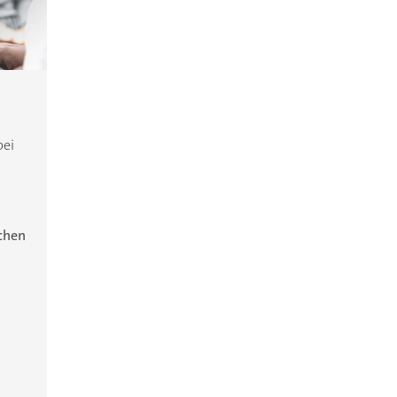
bei
ichen