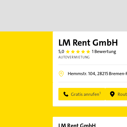
LM Rent GmbH
5,0
1 Bewertung
5.0
AUTOVERMIETUNG
Hemmstr. 104,
28215
Bremen-R
Gratis anrufen
Rout
LM Rent GmbH