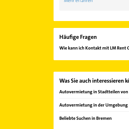
Mehr erfahren
Häufige Fragen
Wie kann ich Kontakt mit LM Ren
Es ist sehr einfach Kontakt mit L
unserem Kontaktdaten-Bereich ausw
Was Sie auch interessieren 
Autovermietung in Stadtteilen vo
Bahnhofsvorstadt
Autovermietung in der Umgebung
Habenhausen
Delmenhorst
Handelshäfen
Beliebte Suchen in Bremen
Hastedt
Physikalische Therapie