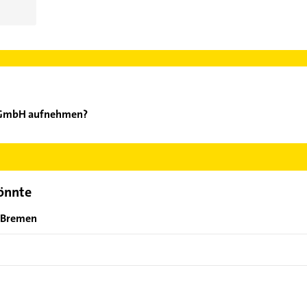
t GmbH aufnehmen?
M Rent GmbH aufzunehmen. Einfach die passenden Kontaktmöglichke
ählen. Hier finden Sie alle
Kontaktdaten
.
könnte
n Bremen