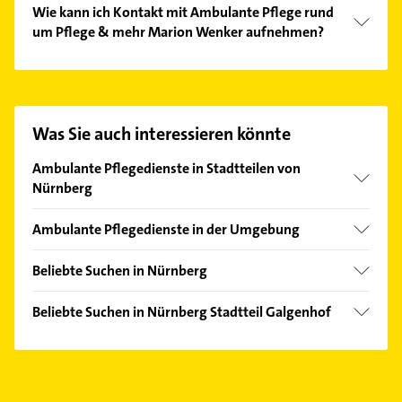
Wie kann ich Kontakt mit Ambulante Pflege rund
um Pflege & mehr Marion Wenker aufnehmen?
Es ist sehr einfach Kontakt mit Ambulante Pflege
rund um Pflege & mehr Marion Wenker
aufzunehmen. Einfach die passenden
Kontaktmöglichkeiten wie Adresse oder Mail in
Was Sie auch interessieren könnte
unserem Kontaktdaten-Bereich auswählen. Hier
finden Sie alle
Kontaktdaten
.
Ambulante Pflegedienste in Stadtteilen von
Nürnberg
Eibach
Ambulante Pflegedienste in der Umgebung
Gibitzenhof
Stein Mittelfranken
Gleißhammer
Beliebte Suchen in Nürnberg
Fürth Bayern
Langwasser
Zahnarzt
Zirndorf
Beliebte Suchen in Nürnberg Stadtteil Galgenhof
Mögeldorf
Gartenbau & Landschaftsbau
Wendelstein
Steuerberater
Rennweg
Dachdecker
Feucht
Bauunternehmen
Rosenau
Klempner
Schwabach
Schoppershof