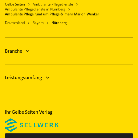
Gasinstallateur
Lauf an der Pegnitz
Gelbe Seiten
Ambulante Pflegedienste
St Johannis
Sanitärinstallation
Ambulante Pflegedienste in Nürnberg
Erlangen
Ambulante Pflege rund um Pflege & mehr Marion Wenker
Thon
Putzfrau
Burgthann
Deutschland
Bayern
Nürnberg
Wöhrd
Gebäudereinigung
Altdorf bei Nürnberg
Zerzabelshof
Ärztehaus
Hausarzt
Branche
Leistungsumfang
Ihr Gelbe Seiten Verlag