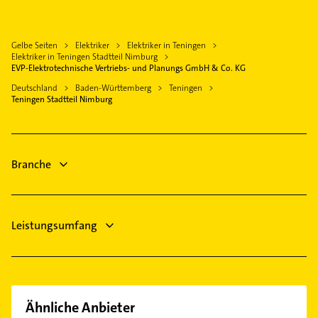
Endingen am Kaiserstuhl
Gasinstallateur
Bauunternehmen
Denzlingen
Sanitärinstallation
Maler
Kenzingen
Gelbe Seiten
Elektriker
Elektriker in Teningen
Steuerberater
Schreiner
Elektriker in Teningen Stadtteil Nimburg
Gundelfingen Breisgau
Heizung & Sanitär
EVP-Elektrotechnische Vertriebs- und Planungs GmbH & Co. KG
Heizung & Sanitär
Vogtsburg im Kaiserstuhl
Maler
Deutschland
Baden-Württemberg
Teningen
Physikalische Therapie
Teningen Stadtteil Nimburg
Herbolzheim Breisgau
Gartenbau & Landschaftsbau
Physiotherapie
Schreiner
Krankengymnastik
Branche
Leistungsumfang
Ähnliche Anbieter