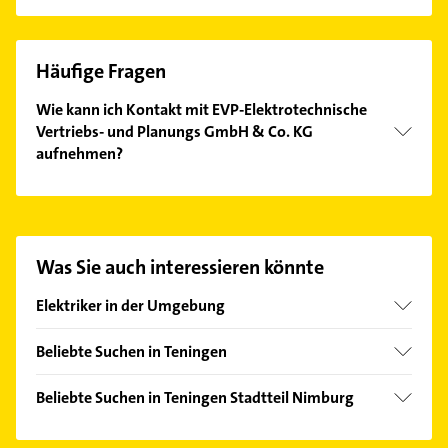
Häufige Fragen
Wie kann ich Kontakt mit EVP-Elektrotechnische
Vertriebs- und Planungs GmbH & Co. KG
aufnehmen?
Es ist sehr einfach Kontakt mit EVP-
Elektrotechnische Vertriebs- und Planungs GmbH &
Co. KG aufzunehmen. Einfach die passenden
Kontaktmöglichkeiten wie Adresse oder Mail in
Was Sie auch interessieren könnte
unserem Kontaktdaten-Bereich auswählen. Hier
finden Sie alle
Kontaktdaten
.
Elektriker in der Umgebung
Emmendingen
Beliebte Suchen in Teningen
March Breisgau
Klempner
Bötzingen
Beliebte Suchen in Teningen Stadtteil Nimburg
Gasinstallateur
Vörstetten
Klempner
Sanitärinstallation