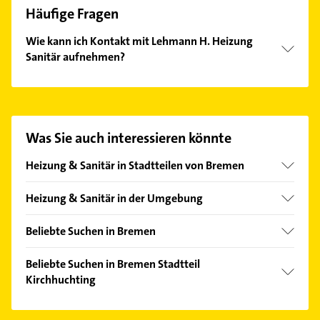
Häufige Fragen
Wie kann ich Kontakt mit Lehmann H. Heizung
Sanitär aufnehmen?
Es ist sehr einfach Kontakt mit Lehmann H. Heizung
Sanitär aufzunehmen. Einfach die passenden
Kontaktmöglichkeiten wie Adresse oder Mail in
unserem Kontaktdaten-Bereich auswählen. Hier
Was Sie auch interessieren könnte
finden Sie alle
Kontaktdaten
.
Heizung & Sanitär in Stadtteilen von Bremen
Altstadt
Heizung & Sanitär in der Umgebung
Arsten
Stuhr
Borgfeld
Beliebte Suchen in Bremen
Delmenhorst
Burg-Grambke
Bauunternehmen
Weyhe bei Bremen
Beliebte Suchen in Bremen Stadtteil
Fähr-Lobbendorf
Putzfrau
Kirchhuchting
Ganderkesee
Findorff-Bürgerweide
Gebäudereinigung
Lemwerder
Putzfrau
Gartenstadt Vahr
Kammerjäger