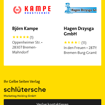
Rönnebeck
Riensberg
St. Magnus
Steffensweg
Björn Kampe
Hagen Drzysga
Westend
GmbH
Woltmershausen
(1)
5
Oppenheimer Str. •
(11)
4
28307 Bremen-
In den Freuen • 28719
Mahndorf
Bremen-Burg-Grambke
Ihr Gelbe Seiten Verlag
Verlag kontaktieren