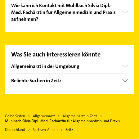
Wie kann ich Kontakt mit Mühlbach Silvia Dipl.-
Med. Fachärztin für Allgemeinmedizin und Praxis
aufnehmen?
Es ist sehr einfach Kontakt mit Mühlbach Silvia Dipl.-
Med. Fachärztin für Allgemeinmedizin und Praxis
aufzunehmen. Einfach die passenden
Kontaktmöglichkeiten wie Adresse oder Mail in
Was Sie auch interessieren könnte
unserem Kontaktdaten-Bereich auswählen. Hier
finden Sie alle
Kontaktdaten
.
Allgemeinarzt in der Umgebung
Elsteraue
Beliebte Suchen in Zeitz
Lucka
Gartenbau & Landschaftsbau
Eisenberg Thüringen
Physikalische Therapie
Gera
Physiotherapie
Weißenfels Sachsen Anhalt
Gelbe Seiten
Allgemeinarzt
Allgemeinarzt in Zeitz
Krankengymnastik
Altenburg Thüringen
Mühlbach Silvia Dipl.-Med. Fachärztin für Allgemeinmedizin und Praxis
Ärztehaus
Schmölln Thüringen
Deutschland
Sachsen-Anhalt
Zeitz
Klempner
Neukieritzsch