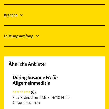
Gasinstallateur
Lützen
Sanitärinstallation
Zwenkau
Branche
Dachdecker
Rechtsanwalt
Leistungsumfang
Ähnliche Anbieter
Döring Susanne FA für
Allgemeinmedizin
(0)
0
Elsa-Brändström-Str. • 06110 Halle-
Gesundbrunnen