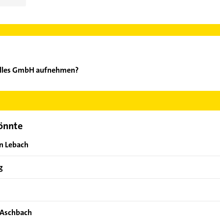
Nilles GmbH aufnehmen?
nold Nilles GmbH aufzunehmen. Einfach die passenden Kontaktmögl
ählen. Hier finden Sie alle
Kontaktdaten
.
könnte
on Lebach
g
l Aschbach