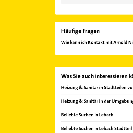
Häufige Fragen
Wie kann ich Kontakt mit Arnold 
Es ist sehr einfach Kontakt mit Ar
unserem Kontaktdaten-Bereich ausw
Was Sie auch interessieren 
Heizung & Sanitär in Stadtteilen v
Landsweiler
Heizung & Sanitär in der Umgebun
Eppelborn
Beliebte Suchen in Lebach
Schmelz Saar
Rechtsanwalt
Tholey
Beliebte Suchen in Lebach Stadttei