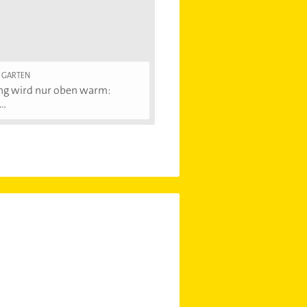
 GARTEN
ng wird nur oben warm:
..