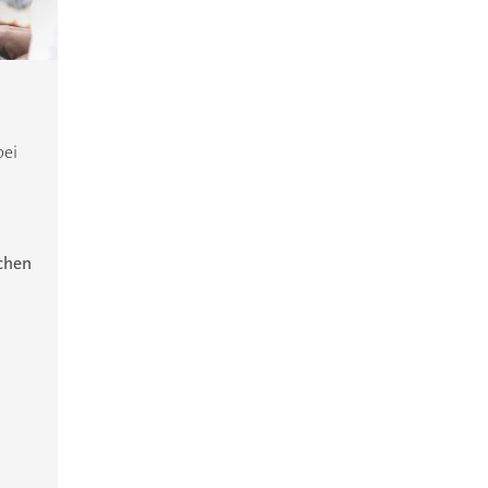
bei
ichen