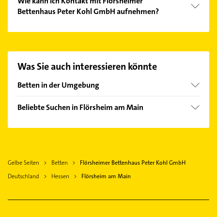
Wie kann ich Kontakt mit Flörsheimer
Bettenhaus Peter Kohl GmbH aufnehmen?
Es ist sehr einfach Kontakt mit Flörsheimer
Bettenhaus Peter Kohl GmbH aufzunehmen. Einfach
die passenden Kontaktmöglichkeiten wie Adresse
oder Mail in unserem Kontaktdaten-Bereich
Was Sie auch interessieren könnte
auswählen. Hier finden Sie alle
Kontaktdaten
.
Betten in der Umgebung
Kriftel
Beliebte Suchen in Flörsheim am Main
Wiesbaden
Rohrreinigung
Weiterstadt
Bauunternehmen
Eschborn Taunus
Maler
Frankfurt am Main
Gelbe Seiten
Betten
Flörsheimer Bettenhaus Peter Kohl GmbH
Putzfrau
Darmstadt
Deutschland
Hessen
Flörsheim am Main
Gebäudereinigung
Bad Homburg v. d. Höhe
Zahnarzt
Kammerjäger