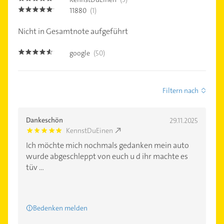
11880
(1)
5.0
Nicht in Gesamtnote aufgeführt
google
(50)
4.5
Filtern nach
Dankeschön
29.11.2025
KennstDuEinen
5.0
Ich möchte mich nochmals gedanken mein auto
wurde abgeschleppt von euch u d ihr machte es
tüv ...
Bedenken melden