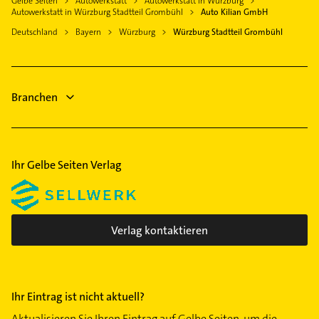
Gelbe Seiten
Autowerkstatt
Autowerkstatt in Würzburg
Physikalische Therapie
Krankengymnastik
Autowerkstatt in Würzburg Stadtteil Grombühl
Auto Kilian GmbH
Dettelbach
Physiotherapie
Ärztehaus
Deutschland
Bayern
Würzburg
Würzburg Stadtteil Grombühl
Kitzingen
Krankengymnastik
Hausarzt
Zellingen
Ärztehaus
Allgemeinarzt
Hausarzt
Arzt
Branchen
Allgemeinarzt
Arzt
Ihr Gelbe Seiten Verlag
Verlag kontaktieren
Ihr Eintrag ist nicht aktuell?
Aktualisieren Sie Ihren Eintrag auf Gelbe Seiten, um die