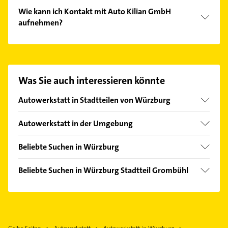
Wie kann ich Kontakt mit Auto Kilian GmbH
aufnehmen?
Es ist sehr einfach Kontakt mit Auto Kilian GmbH
aufzunehmen. Einfach die passenden
Kontaktmöglichkeiten wie Adresse oder Mail in
unserem Kontaktdaten-Bereich auswählen. Hier
Was Sie auch interessieren könnte
finden Sie alle
Kontaktdaten
.
Autowerkstatt in Stadtteilen von Würzburg
Dürrbachau
Autowerkstatt in der Umgebung
Heidingsfeld
Höchberg
Heuchelhof
Beliebte Suchen in Würzburg
Rimpar
Lengfeld
Klempner
Kürnach
Beliebte Suchen in Würzburg Stadtteil Grombühl
Zellerau
Gasinstallateur
Reichenberg Unterfranken
Klempner
Sanitärinstallation
Margetshöchheim
Gasinstallateur
Physikalische Therapie
Hettstadt
Sanitärinstallation
Physiotherapie
Bergtheim