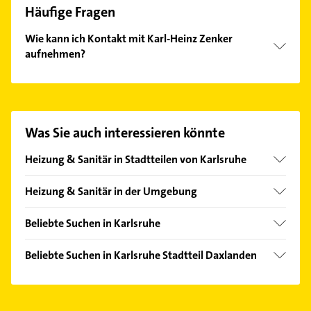
Häufige Fragen
Wie kann ich Kontakt mit Karl-Heinz Zenker
aufnehmen?
Es ist sehr einfach Kontakt mit Karl-Heinz Zenker
aufzunehmen. Einfach die passenden
Kontaktmöglichkeiten wie Adresse oder Mail in
unserem Kontaktdaten-Bereich auswählen. Hier
Was Sie auch interessieren könnte
finden Sie alle
Kontaktdaten
.
Heizung & Sanitär in Stadtteilen von Karlsruhe
Beiertheim-Bulach
Heizung & Sanitär in der Umgebung
Bergwald
Rheinstetten
Durlach
Beliebte Suchen in Karlsruhe
Hagenbach Pfalz
Grötzingen
Steuerberater
Ettlingen
Beliebte Suchen in Karlsruhe Stadtteil Daxlanden
Grünwettersbach
Zahnarzt
Eggenstein-Leopoldshafen
Hausarzt
Grünwinkel
Ärztehaus
Wörth am Rhein
Allgemeinarzt
Hagsfeld
Hausarzt