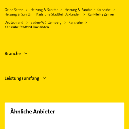
Stutensee
Arzt
Hohenwettersbach
Allgemeinarzt
Waldbronn
Gelbe Seiten
Heizung & Sanitär
Heizung & Sanitär in Karlsruhe
Physikalische Therapie
Knielingen
Arzt
Heizung & Sanitär in Karlsruhe Stadtteil Daxlanden
Karl-Heinz Zenker
Pfinztal
Physiotherapie
Mühlburg
Putzfrau
Deutschland
Baden-Württemberg
Karlsruhe
Rülzheim
Krankengymnastik
Karlsruhe Stadtteil Daxlanden
Maxau
Gebäudereinigung
Herxheim bei Landau /Pfalz
Immobilien
Neureut
Bauunternehmen
Immobilienmakler
Nordweststadt
Immobilien
Elektroinstallation
Oststadt
Branche
Elektriker
Palmbach
Südstadt
Stupferich
Leistungsumfang
Weiherfeld-Dammerstock
Wolfartsweier
Ähnliche Anbieter