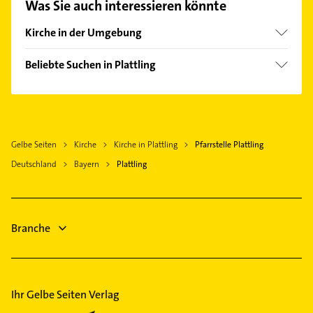
Was Sie auch interessieren könnte
finden Sie alle
Kontaktdaten
.
Kirche in der Umgebung
Stephansposching
Beliebte Suchen in Plattling
Deggendorf
Zahnarzt
Straßkirchen
Steuerberater
Hengersberg Bayern
Klempner
Osterhofen
Gelbe Seiten
Kirche
Kirche in Plattling
Pfarrstelle Plattling
Gasinstallateur
Landau an der Isar
Deutschland
Bayern
Plattling
Sanitärinstallation
Bogen Niederbayern
Elektroinstallation
Arnstorf
Elektriker
Straubing
Elektro Reparatur
Branche
Aldersbach
Heizung & Sanitär
Immobilien
Ihr Gelbe Seiten Verlag