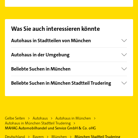
Es ist sehr einfach Kontakt mit MAHAG
Automobilhandel und Service GmbH & Co. oHG
aufzunehmen. Einfach die passenden
Kontaktmöglichkeiten wie Adresse oder Mail in
Was Sie auch interessieren könnte
unserem Kontaktdaten-Bereich auswählen. Hier
finden Sie alle
Kontaktdaten
.
Autohaus in Stadtteilen von München
Allach
Autohaus in der Umgebung
Altstadt
Feldkirchen Kreis München
Am Hart
Beliebte Suchen in München
Haar Kreis München
Au
Kanalreinigung
Unterföhring
Beliebte Suchen in München Stadtteil Trudering
Aubing
Steuerberater
Ottobrunn
Steuerberater
Berg am Laim
Phoniatrie
Kirchheim bei München
Bauunternehmen
Bogenhausen
Logopädie
Grasbrunn
Hausarzt
Feldmoching
Bauunternehmen
Vaterstetten
Gelbe Seiten
Autohaus
Autohaus in München
Allgemeinarzt
Freimann
Gartenbau & Landschaftsbau
Autohaus in München Stadtteil Trudering
Hohenbrunn
Arzt
MAHAG Automobilhandel und Service GmbH & Co. oHG
Hadern
Ärztehaus
Ismaning
Maler
Deutschland
Bayern
München
München Stadtteil Trudering
Haidhausen