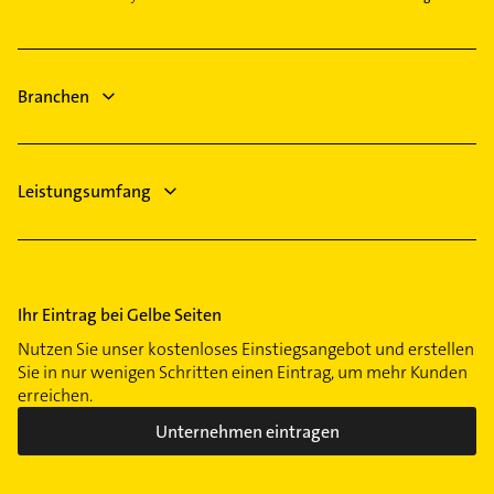
Hausarzt
Taufkirchen Kreis München
Bestatter
Hasenbergl
Allgemeinarzt
Rohrreinigung
Laim
Arzt
Elektroinstallation
Lochhausen
Branchen
Elektriker
München-Flughafen
Maxvorstadt
Milbertshofen
Leistungsumfang
Moosach
Neuhausen
Obergiesing
Obermenzing
Ihr Eintrag bei Gelbe Seiten
Obersendling
Nutzen Sie unser kostenloses Einstiegsangebot und erstellen
Pasing
Sie in nur wenigen Schritten einen Eintrag, um mehr Kunden
erreichen.
Perlach
Unternehmen eintragen
Ramersdorf
Riem
Schwabing