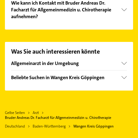
Wie kann ich Kontakt mit Bruder Andreas Dr.
Blutdruckmessung, praktischer Arzt, Reisemedizin
Facharzt für Allgemeinmedizin u. Chirotherapie
und Impfungen.
aufnehmen?
Es ist sehr einfach Kontakt mit Bruder Andreas Dr.
Facharzt für Allgemeinmedizin u. Chirotherapie
aufzunehmen. Einfach die passenden
Kontaktmöglichkeiten wie Adresse oder Mail in
Was Sie auch interessieren könnte
unserem Kontaktdaten-Bereich auswählen. Hier
finden Sie alle
Kontaktdaten
.
Allgemeinarzt in der Umgebung
Uhingen
Beliebte Suchen in Wangen Kreis Göppingen
Göppingen
Rechtsanwalt
Albershausen
Fensterbauer
Ebersbach an der Fils
Fenster
Plüderhausen
Gelbe Seiten
Arzt
Schreiner
Heiningen Kreis Göppingen
Bruder Andreas Dr. Facharzt für Allgemeinmedizin u. Chirotherapie
Eislingen /Fils
Deutschland
Baden-Württemberg
Wangen Kreis Göppingen
Urbach Rems