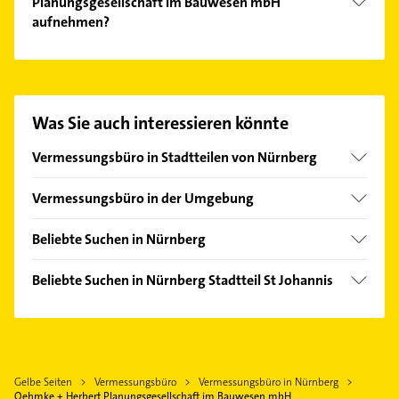
Planungsgesellschaft im Bauwesen mbH
aufnehmen?
Es ist sehr einfach Kontakt mit Oehmke + Herbert
Planungsgesellschaft im Bauwesen mbH
aufzunehmen. Einfach die passenden
Kontaktmöglichkeiten wie Adresse oder Mail in
Was Sie auch interessieren könnte
unserem Kontaktdaten-Bereich auswählen. Hier
finden Sie alle
Kontaktdaten
.
Vermessungsbüro in Stadtteilen von Nürnberg
Gebersdorf
Vermessungsbüro in der Umgebung
Erlangen
Beliebte Suchen in Nürnberg
Lauf an der Pegnitz
Bauunternehmen
Forchheim Oberfranken
Beliebte Suchen in Nürnberg Stadtteil St Johannis
Fensterbauer
Putzfrau
Fenster
Gebäudereinigung
Putzfrau
Klempner
Gebäudereinigung
Gelbe Seiten
Vermessungsbüro
Vermessungsbüro in Nürnberg
Gasinstallateur
Rohrreinigung
Oehmke + Herbert Planungsgesellschaft im Bauwesen mbH