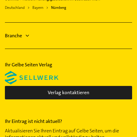
Sanitärinstallation
Dachdecker
Deutschland
Bayern
Nürnberg
Phoniatrie
Kammerjäger
Logopädie
Lackiererei
Immobilien
Maler
Branche
Immobilienmakler
Maler
Ihr Gelbe Seiten Verlag
Verlag kontaktieren
Ihr Eintrag ist nicht aktuell?
Aktualisieren Sie Ihren Eintrag auf Gelbe Seiten, um die