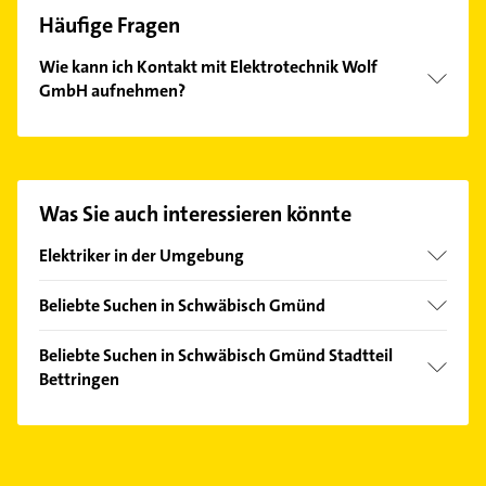
Häufige Fragen
Wie kann ich Kontakt mit Elektrotechnik Wolf
GmbH aufnehmen?
Es ist sehr einfach Kontakt mit Elektrotechnik Wolf
GmbH aufzunehmen. Einfach die passenden
Kontaktmöglichkeiten wie Adresse oder Mail in
unserem Kontaktdaten-Bereich auswählen. Hier
Was Sie auch interessieren könnte
finden Sie alle
Kontaktdaten
.
Elektriker in der Umgebung
Alfdorf
Beliebte Suchen in Schwäbisch Gmünd
Donzdorf
Klempner
Süßen
Beliebte Suchen in Schwäbisch Gmünd Stadtteil
Sanitärinstallation
Bettringen
Eislingen /Fils
Dachdecker
Gschwend bei Gaildorf
Klempner
Immobilien
Aalen
Sanitärinstallation
Immobilienmakler
Göppingen
Rechtsanwalt