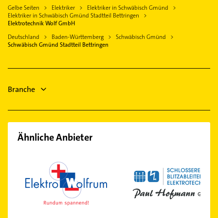
Bauunternehmen
Gelbe Seiten
Elektriker
Elektriker in Schwäbisch Gmünd
Welzheim
Steuerberater
Elektriker in Schwäbisch Gmünd Stadtteil Bettringen
Rechtsanwalt
Urbach Rems
Hausarzt
Elektrotechnik Wolf GmbH
Steuerberater
Geislingen an der Steige
Allgemeinarzt
Deutschland
Baden-Württemberg
Schwäbisch Gmünd
Hausarzt
Schwäbisch Gmünd Stadtteil Bettringen
Arzt
Allgemeinarzt
Bauunternehmen
Zahnarzt
Branche
Heizung & Sanitär
Ähnliche Anbieter