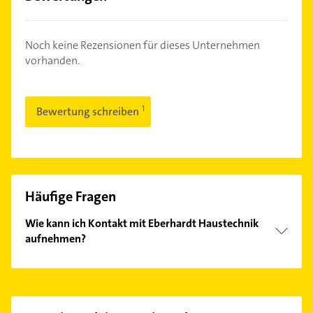
Noch keine Rezensionen für dieses Unternehmen
vorhanden.
Bewertung schreiben
Häufige Fragen
Wie kann ich Kontakt mit Eberhardt Haustechnik
aufnehmen?
Es ist sehr einfach Kontakt mit Eberhardt
Haustechnik aufzunehmen. Einfach die passenden
Kontaktmöglichkeiten wie Adresse oder Mail in
unserem Kontaktdaten-Bereich auswählen. Hier