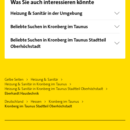
Was Sie auch interessieren könnte
finden Sie alle
Kontaktdaten
.
Heizung & Sanitär in der Umgebung
Oberursel (Taunus)
Beliebte Suchen in Kronberg im Taunus
Eschborn Taunus
Phoniatrie
Bad Soden am Taunus
Beliebte Suchen in Kronberg im Taunus Stadtteil
Logopädie
Oberhöchstadt
Sulzbach (Taunus)
Schreiner
Königstein im Taunus
Steuerberater
Gartenbau & Landschaftsbau
Bad Homburg v. d. Höhe
Schreiner
Dachdecker
Kelkheim (Taunus)
Putzfrau
Physikalische Therapie
Gelbe Seiten
Heizung & Sanitär
Friedrichsdorf Taunus
Gebäudereinigung
Heizung & Sanitär in Kronberg im Taunus
Physiotherapie
Kriftel
Maler
Heizung & Sanitär in Kronberg im Taunus Stadtteil Oberhöchstadt
Krankengymnastik
Eberhardt Haustechnik
Eppstein
Immobilien
Zahnarzt
Deutschland
Hessen
Kronberg im Taunus
Immobilienmakler
Kronberg im Taunus Stadtteil Oberhöchstadt
Immobilien
Klempner
Gasinstallateur
Sanitärinstallation