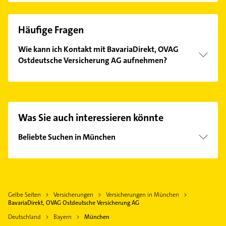
Häufige Fragen
Wie kann ich Kontakt mit BavariaDirekt, OVAG
Ostdeutsche Versicherung AG aufnehmen?
Es ist sehr einfach Kontakt mit BavariaDirekt, OVAG
Ostdeutsche Versicherung AG aufzunehmen.
Einfach die passenden Kontaktmöglichkeiten wie
Adresse oder Mail in unserem Kontaktdaten-Bereich
Was Sie auch interessieren könnte
auswählen. Hier finden Sie alle
Kontaktdaten
.
Beliebte Suchen in München
Lackiererei
Maler
Elektroinstallation
Gelbe Seiten
Versicherungen
Versicherungen in München
Elektriker
BavariaDirekt, OVAG Ostdeutsche Versicherung AG
Elektro Reparatur
Deutschland
Bayern
München
Gartenbau & Landschaftsbau