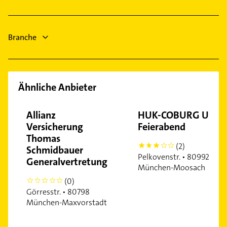
Bestatter
Ärztehaus
Branche
Hausarzt
Allgemeinarzt
Ähnliche Anbieter
Allianz
HUK-COBURG Udo
Versicherung
Feierabend
Thomas
(2)
3
Schmidbauer
Pelkovenstr. • 80992
Generalvertretung
München-Moosach
(0)
0
Görresstr. • 80798
München-Maxvorstadt