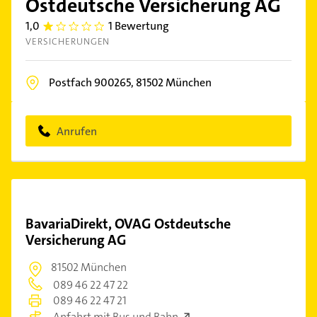
Ostdeutsche Versicherung AG
1,0
1 Bewertung
1.0
VERSICHERUNGEN
Postfach 900265,
81502
München
Anrufen
BavariaDirekt, OVAG Ostdeutsche
Versicherung AG
81502 München
089 46 22 47 22
089 46 22 47 21
Anfahrt mit Bus und Bahn