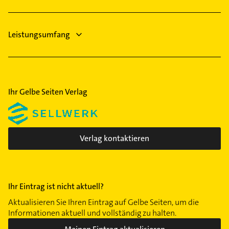
Rechtsanwalt
Großreuth h d Veste
Herpersdorf
Leistungsumfang
Hummelstein
Katzwang
Langwasser
Laufamholz
Ihr Gelbe Seiten Verlag
Leyh
Lichtenhof
Loher Moos
Lorenz
Verlag kontaktieren
Mögeldorf
Maxfeld
Neuröthenbach
Ihr Eintrag ist nicht aktuell?
Nordostbahnhof
Aktualisieren Sie Ihren Eintrag auf Gelbe Seiten, um die
Röthenbach b Schweinau
Informationen aktuell und vollständig zu halten.
Reichelsdorf