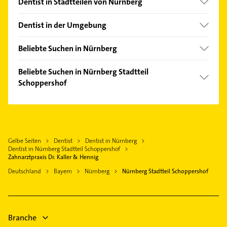
Dentist in Stadtteilen von Nürnberg
Altenfurt
Dentist in der Umgebung
Bleiweiß
Schwaig bei Nürnberg
Boxdorf
Beliebte Suchen in Nürnberg
Fürth Bayern
Buchenbühl
Dachdecker
Stein Mittelfranken
Beliebte Suchen in Nürnberg Stadtteil
Eibach
Kanalreinigung
Schoppershof
Heroldsberg
Falkenheim
Ärztehaus
Röthenbach an der Pegnitz
Hausarzt
Fischbach
Hausarzt
Oberasbach bei Nürnberg
Allgemeinarzt
Gärten b Wöhrd
Allgemeinarzt
Zirndorf
Arzt
Gärten h d Veste
Arzt
Gelbe Seiten
Dentist
Dentist in Nürnberg
Wendelstein
Maler
Gibitzenhof
Dentist in Nürnberg Stadtteil Schoppershof
Phoniatrie
Feucht
Immobilien
Zahnarztpraxis Dr. Kaller & Hennig
Gleißhammer
Logopädie
Eckental
Immobilienmakler
Deutschland
Bayern
Nürnberg
Nürnberg Stadtteil Schoppershof
Glockenhof
Klempner
Physikalische Therapie
Gostenhof
Gasinstallateur
Physiotherapie
Großgründlach
Krankengymnastik
Branche
Großreuth b Schweinau