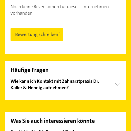
Noch keine Rezensionen für dieses Unternehmen
vorhanden.
Bewertung schreiben
Häufige Fragen
Wie kann ich Kontakt mit Zahnarztpraxis Dr.
Kaller & Hennig aufnehmen?
Es ist sehr einfach Kontakt mit Zahnarztpraxis Dr.
Kaller & Hennig aufzunehmen. Einfach die
passenden Kontaktmöglichkeiten wie Adresse oder
Mail in unserem Kontaktdaten-Bereich auswählen.
Was Sie auch interessieren könnte
Hier finden Sie alle
Kontaktdaten
.