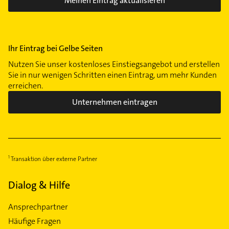
Meinen Eintrag aktualisieren
Rennweg
Rosenau
Schweinau
Ihr Eintrag bei Gelbe Seiten
Sebald
Seeleinsbühl
Nutzen Sie unser kostenloses Einstiegsangebot und erstellen
Sie in nur wenigen Schritten einen Eintrag, um mehr Kunden
St Johannis
erreichen.
St Leonhard
Unternehmen eintragen
Steinbühl
Tafelhof
Thon
Tullnau
Transaktion über externe Partner
Wöhrd
Zerzabelshof
Dialog & Hilfe
Ansprechpartner
Häufige Fragen