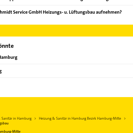
m Gasheizungen, Heizungsanlagen, Lüftungsanlagen, Raumluftte
chmidt Service GmbH Heizungs- u. Lüftungsbau aufnehmen?
opperschmidt Service GmbH Heizungs- u. Lüftungsbau aufzunehmen
der Mail in unserem Kontaktdaten-Bereich auswählen. Hier finden
könnte
n Hamburg
g
 Sanitär in Hamburg
Heizung & Sanitär in Hamburg Bezirk Hamburg-Mitte
ngsbau
amburg-Mitte