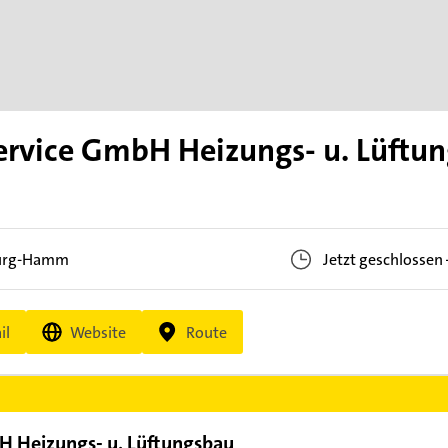
rvice GmbH Heizungs- u. Lüftu
urg-Hamm
Jetzt geschlossen
il
Website
Route
H Heizungs- u. Lüftungsbau