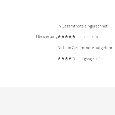
In Gesamtnote eingerechnet
1 Bewertung
11880
(1)
5.0
Nicht in Gesamtnote aufgeführt
google
(19)
3.9