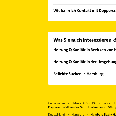
Das Angebot umfasst unter andere
Wie kann ich Kontakt mit Koppers
Rohrleitungen.
Es ist sehr einfach Kontakt mit K
Kontaktmöglichkeiten wie Adresse o
Was Sie auch interessieren 
Heizung & Sanitär in Bezirken vo
Bezirk Altona
Heizung & Sanitär in der Umgebun
Bezirk Bergedorf
Barsbüttel
Bezirk Eimsbüttel
Beliebte Suchen in Hamburg
Glinde Kreis Stormarn
Bezirk Hamburg-Nord
Kanalreinigung
Reinbek
Bezirk Harburg
Rohrreinigung
Norderstedt
Bezirk Wandsbek
Kammerjäger
Schenefeld
Hamburg-Altstadt
Gelbe Seiten
Heizung & Sanitär
Heizung &
Zahnarzt
Wentorf bei Hamburg
Kopperschmidt Service GmbH Heizungs- u. Lüftu
Bauunternehmen
Bönningstedt
Deutschland
Hamburg
Hamburg Bezirk H