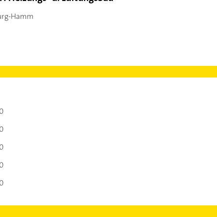
urg-Hamm
00
00
00
00
00