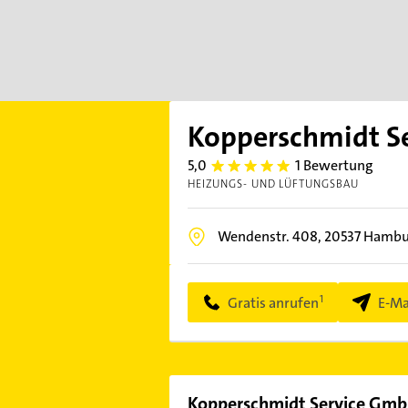
Kopperschmidt Se
5,0
1 Bewertung
5.0
HEIZUNGS- UND LÜFTUNGSBAU
Wendenstr. 408,
20537
Hamb
Gratis anrufen
E-Ma
Kopperschmidt Service Gmb