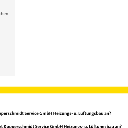
ichen
opperschmidt Service GmbH Heizungs- u. Lüftungsbau an?
en: Beratung, Energieberatung, Gas, Installatiosnarbeiten und K
et Kopperschmidt Service GmbH Heizungs- u. Lüftungsbau an?