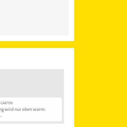
 GARTEN
ng wird nur oben warm:
..