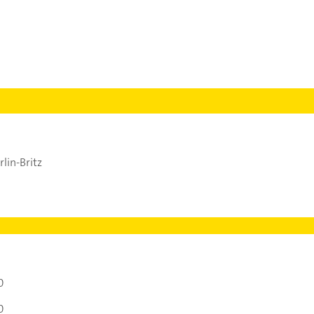
lin-Britz
0
0