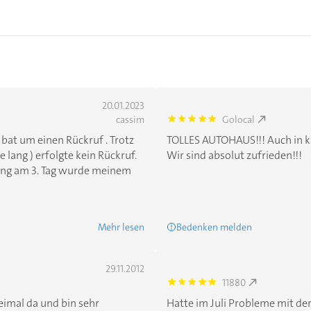
20.01.2023
cassim
Golocal
5.0
bat um einen Rückruf . Trotz
TOLLES AUTOHAUS!!! Auch in k
lang ) erfolgte kein Rückruf.
Wir sind absolut zufrieden!!!
ung am 3. Tag wurde meinem
Mehr lesen
Bedenken melden
29.11.2012
11880
5.0
eimal da und bin sehr
Hatte im Juli Probleme mit der