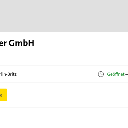
er GmbH
rlin-Britz
Geöffnet
–
e