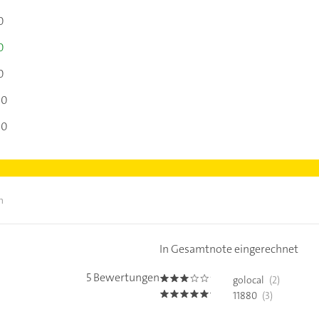
0
0
0
00
00
n
In Gesamtnote eingerechnet
5 Bewertungen
golocal
(2)
3.0
11880
(3)
5.0