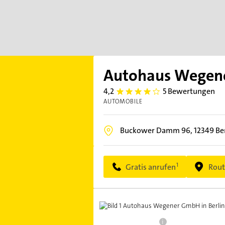
Autohaus Wegen
4,2
5 Bewertungen
4.2000003
AUTOMOBILE
Buckower Damm 96,
12349
Be
Gratis anrufen
Rout
i