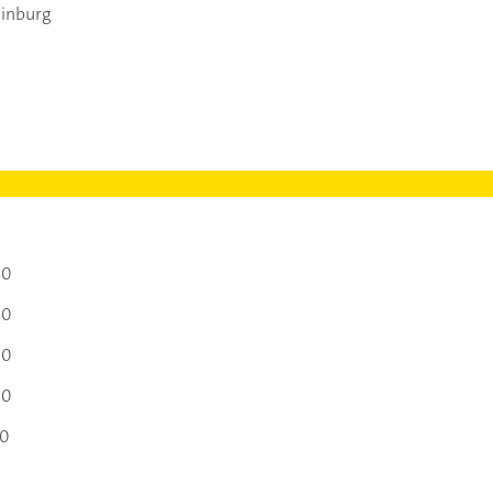
inburg
00
00
00
00
00