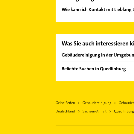
Wie kann ich Kontakt mit Lieblan
Es ist sehr einfach Kontakt mit L
Kontaktmöglichkeiten wie Adresse o
Was Sie auch interessieren 
Gebäudereinigung in der Umgebu
Halberstadt
Beliebte Suchen in Quedlinburg
Aschersleben Sachsen Anhalt
Heizung & Sanitär
Wernigerode
Lüftungsanlagen
Staßfurt
Heizungsbauer
Gelbe Seiten
Gebäudereinigung
Gebäuder
Heizungsfirmen
Deutschland
Sachsen-Anhalt
Quedlinburg
Gartenbau & Landschaftsbau
Phoniatrie
Logopädie