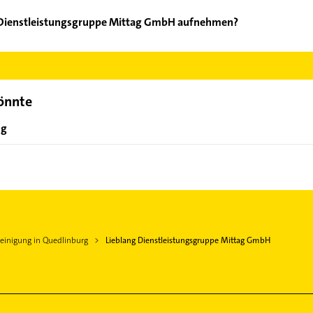
g Dienstleistungsgruppe Mittag GmbH aufnehmen?
ieblang Dienstleistungsgruppe Mittag GmbH aufzunehmen. Einfach 
der Mail in unserem Kontaktdaten-Bereich auswählen. Hier finden
könnte
ng
einigung in Quedlinburg
Lieblang Dienstleistungsgruppe Mittag GmbH