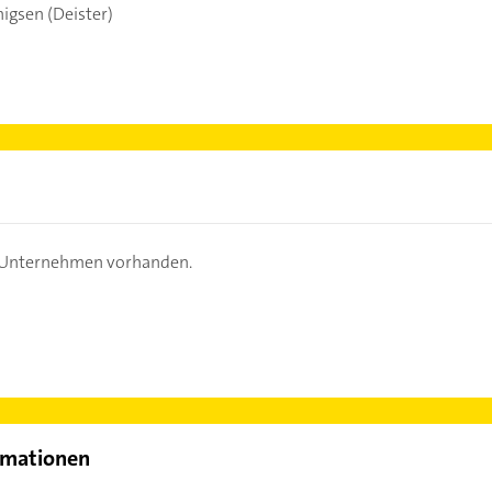
gsen (Deister)
s Unternehmen vorhanden.
rmationen