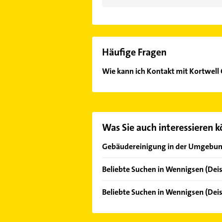
Häufige Fragen
Wie kann ich Kontakt mit Kortwe
Es ist sehr einfach Kontakt mit K
Adresse oder Mail in unserem Konta
Was Sie auch interessieren 
Gebäudereinigung in der Umgebu
Springe Deister
Beliebte Suchen in Wennigsen (Deis
Gehrden Hannover
Physikalische Therapie
Ronnenberg
Beliebte Suchen in Wennigsen (Deis
Physiotherapie
Hemmingen Hannover
Steuerberater
Krankengymnastik
Barsinghausen