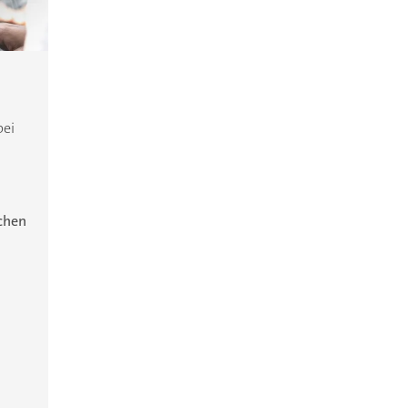
bei
ichen