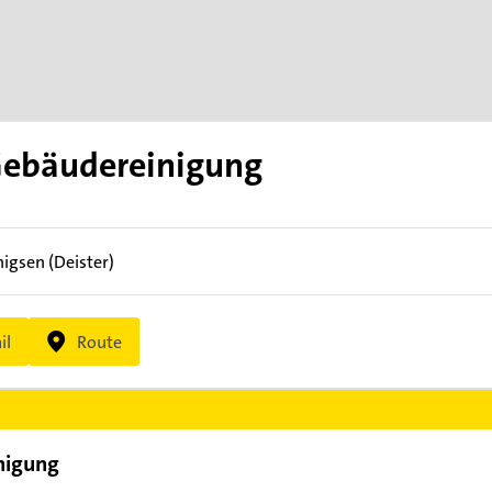
ebäudereinigung
igsen (Deister)
il
Route
nigung