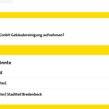
ll GmbH Gebäudereinigung aufnehmen?
ortwell GmbH Gebäudereinigung aufzunehmen. Einfach die passen
ktdaten-Bereich auswählen. Hier finden Sie alle
Kontaktdaten
.
könnte
ng
ter)
ter) Stadtteil Bredenbeck