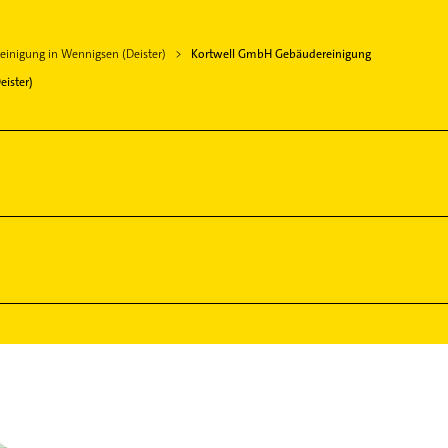
inigung in Wennigsen (Deister)
Kortwell GmbH Gebäudereinigung
ister)